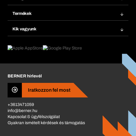
Számlák
Bera Modul
Könyvjelzők
Termékek
Bera Smart
Újrarendelés
Termék innovációk
Vegyi biztonságmenedzsment
Kik vagyunk
Termék előfizetések
Munkafolyamatok
eProcurement
Mit kínálunk
Visszaküldés és reklamáció
Product Compliance
Termékajánló
Mi hajt minket
Katalógus
Corporate Responsibility
Karrier
BERNER hírlevél
Business Conduct
Iratkozzon fel most
+3613471059
info@berner.hu
Kapcsolat & ügyfélszolgálat
Gyakran ismételt kérdések és támogatás