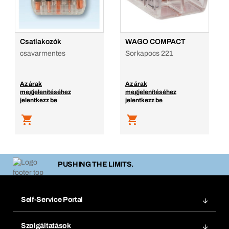
Csatlakozók
WAGO COMPACT
csavarmentes
Sorkapocs 221
Az árak
Az árak
megjelenítéséhez
megjelenítéséhez
jelentkezz be
jelentkezz be
PUSHING THE LIMITS.
Self-Service Portal
Megrendelések
Szolgáltatások