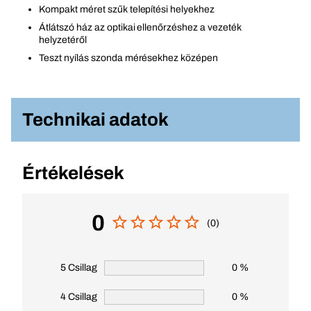
Kompakt méret szűk telepítési helyekhez
Átlátszó ház az optikai ellenőrzéshez a vezeték
helyzetéről
Teszt nyílás szonda mérésekhez középen
Technikai adatok
Értékelések
0
(0)
5 Csillag
0 %
4 Csillag
0 %