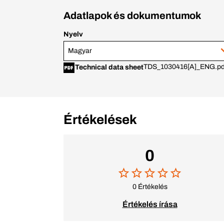
Adatlapok és dokumentumok
Nyelv
Magyar
TDS_1030416[A]_ENG.pd
Technical data sheet
Értékelések
0
0 Értékelés
Értékelés írása