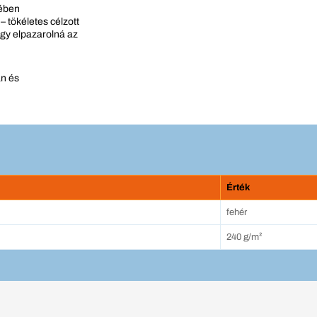
kében
 – tökéletes célzott
ogy elpazarolná az
án és
Érték
fehér
240 g/m²