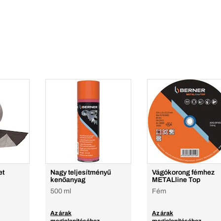
et
Nagy teljesítményű
Vágókorong fémhez
kenőanyag
METALline Top
500 ml
Fém
Az árak
Az árak