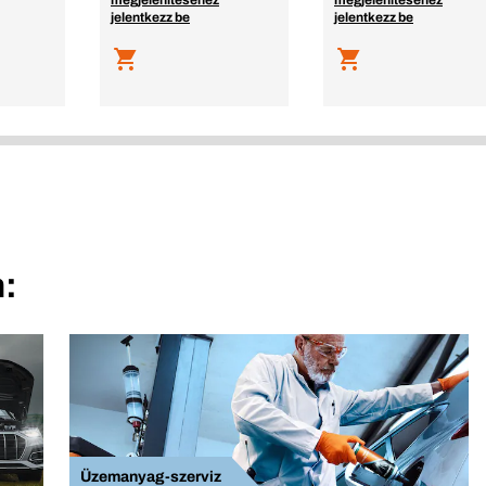
megjelenítéséhez
megjelenítéséhez
jelentkezz be
jelentkezz be
:
Üzemanyag-szerviz