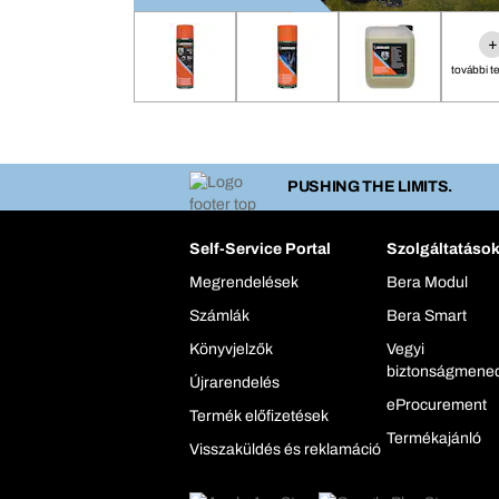
+
további t
PUSHING THE LIMITS.
Self-Service Portal
Szolgáltatáso
Megrendelések
Bera Modul
Számlák
Bera Smart
Könyvjelzők
Vegyi
biztonságmene
Újrarendelés
eProcurement
Termék előfizetések
Termékajánló
Visszaküldés és reklamáció