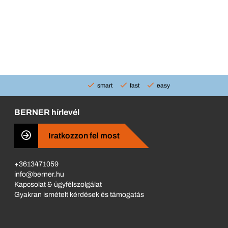
smart
fast
easy
BERNER hírlevél
Iratkozzon fel most
+3613471059
info@berner.hu
Kapcsolat & ügyfélszolgálat
Gyakran ismételt kérdések és támogatás