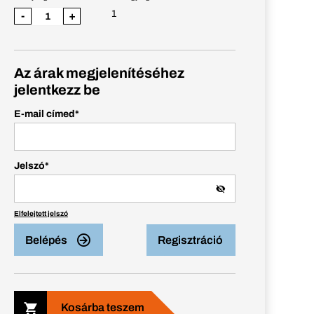
1
-
+
Az árak megjelenítéséhez
jelentkezz be
E-mail címed
*
Jelszó
*
Elfelejtett jelszó
Belépés
Regisztráció
Kosárba teszem