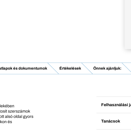
atlapok és dokumentumok
Értékelések
Önnek ajánljuk:
Felhasználási j
rdekében
ztosít szerszámok
tt alsó oldal gyors
Tanácsok
okon és