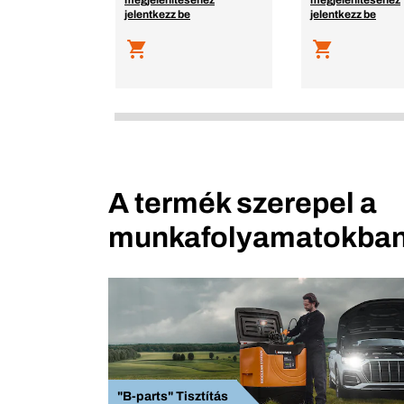
megjelenítéséhez
megjelenítéséhez
jelentkezz be
jelentkezz be
A termék szerepel a
munkafolyamatokban
"B-parts" Tisztítás