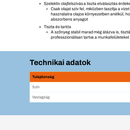
Szelektív olajfelszívás a tiszta elválasztás érde
Csak olajat szív fel, miközben taszítja a vizet
használatra olajos környezetben anélkül, h
abszorbens anyagot
Tiszta és tartós
A szőnyeg stabil marad még átázva is, tiszt
professzionálisan tartva a munkafelületeket
Technikai adatok
Tulajdonság
Szín
Vastagság