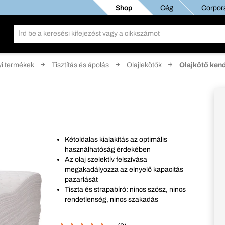
Shop
Cég
Corpora
i termékek
Tisztítás és ápolás
Olajlekötők
Olajkötő ken
Kétoldalas kialakítás az optimális
használhatóság érdekében
Az olaj szelektív felszívása
megakadályozza az elnyelő kapacitás
pazarlását
Tiszta és strapabíró: nincs szösz, nincs
rendetlenség, nincs szakadás