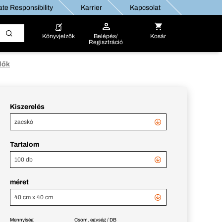
te Responsibility
Karrier
Kapcsolat
Könyvjelzők
Belépés/
Kosár
Regisztráció
dők
Kiszerelés
zacskó
Tartalom
100 db
méret
40 cm x 40 cm
Mennyiség
Csom. egység / DB