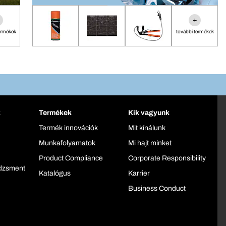
+
ermékek
további termékek
k
Termékek
Kik vagyunk
Termék innovációk
Mit kínálunk
Munkafolyamatok
Mi hajt minket
Product Compliance
Corporate Responsibility
dzsment
Katalógus
Karrier
Business Conduct