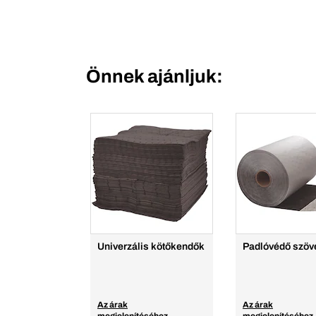
Önnek ajánljuk:
Univerzális kötőkendők
Padlóvédő szöv
Az árak
Az árak