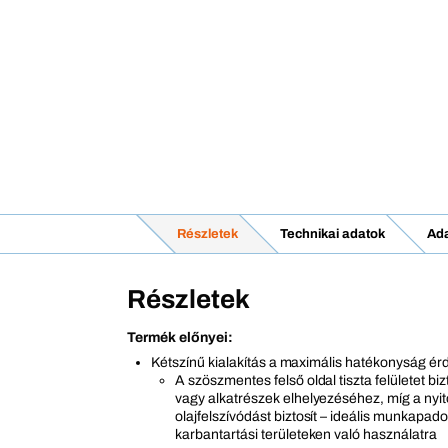
Részletek
Technikai adatok
Ad
Részletek
Termék előnyei:
Kétszínű kialakítás a maximális hatékonyság é
A szöszmentes felső oldal tiszta felületet bi
vagy alkatrészek elhelyezéséhez, míg a nyito
olajfelszívódást biztosít – ideális munkapad
karbantartási területeken való használatra