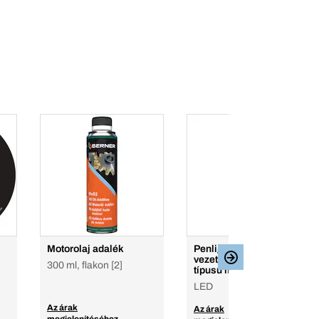
Motorolaj adalék
Penlight hibrid lámpa –
vezeték nélküli és C
300 ml, flakon [2]
típusú mikro usb
LED
Az árak
Az árak