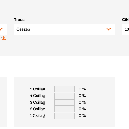
Típus
Ci
Összes
10
f
5 Csillag
0 %
4 Csillag
0 %
3 Csillag
0 %
2 Csillag
0 %
1 Csillag
0 %