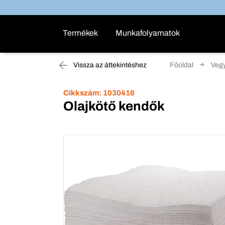
Termékek
Munkafolyamatok
Vissza az áttekintéshez
Főoldal
Vegy
Cikkszám:
1030416
Olajkötő kendők