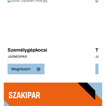
Személygépkocsi
Tran
JÁRMŰIPAR
JÁRM
Megnézem
Me
SZAKIPAR