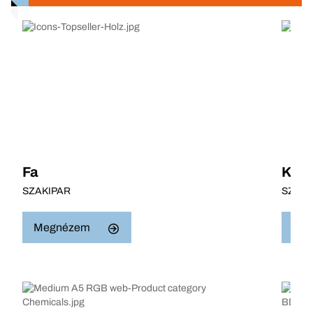
Fa
Kő
SZAKIPAR
SZAKI
Megnézem
Me