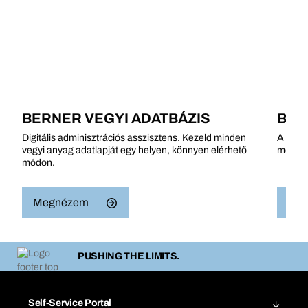
BERNER VEGYI ADATBÁZIS
BER
Digitális adminisztrációs asszisztens. Kezeld minden
A te s
vegyi anyag adatlapját egy helyen, könnyen elérhető
meg idő
módon.
Megnézem
Me
PUSHING THE LIMITS.
Self-Service Portal