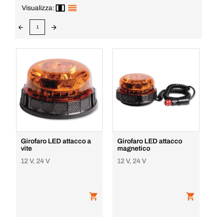
Visualizza:
1
Girofaro LED attacco a
Girofaro LED attacco
vite
magnetico
12 V, 24 V
12 V, 24 V