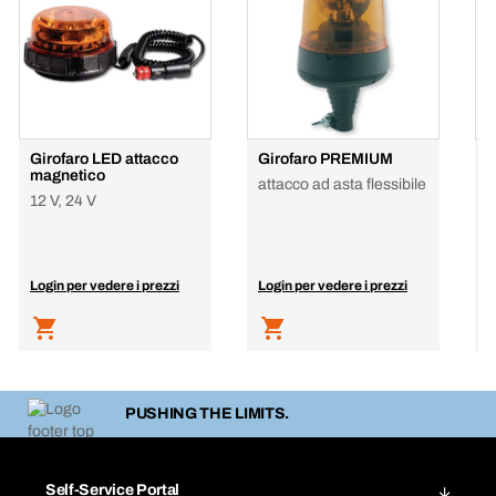
Girofaro LED attacco
Girofaro PREMIUM
G
magnetico
attacco ad asta flessibile
b
12 V, 24 V
Login per vedere i prezzi
Login per vedere i prezzi
L
PUSHING THE LIMITS.
Self-Service Portal