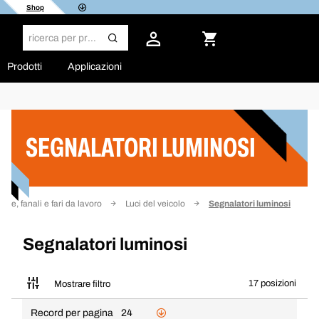
Shop
Prodotti
Applicazioni
Filtro
SEGNALATORI LUMINOSI
ne, fanali e fari da lavoro
Luci del veicolo
Segnalatori luminosi
Segnalatori luminosi
17 posizioni
Mostrare filtro
Record per pagina
24