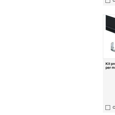
C
Kit pr
per m
C