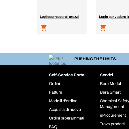
Login per vedere i prezzi
Login per vedere i 
PUSHING THE LIMITS.
Self-Service Portal
Servizi
Ordini
Bera Modul
Fatture
Bera Smart
Modelli d'ordine
Chemical Safet
Management
Acquista di nuovo
eProcurement
Ordini programmati
Trova prodotti
FAQ