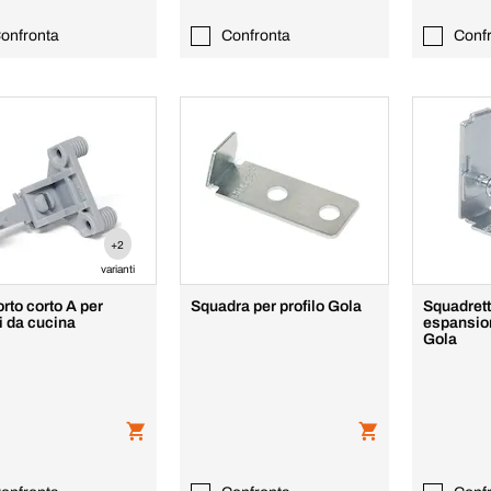
onfronta
Confronta
Conf
+2
varianti
rto corto A per
Squadra per profilo Gola
Squadrett
i da cucina
espansion
Gola