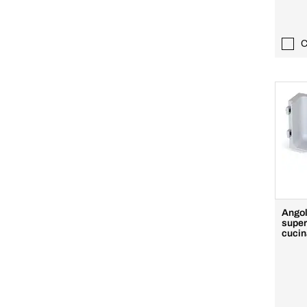
C
Angol
super
cucin