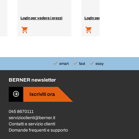
Login per vedere i prezzi
Login per vedere i prezzi
smart
fast
easy
BERNER newsletter
Iscriviti ora
045 8670111
servizioclienti@berner.it
Contatti e servizio clienti
Domande frequenti e supporto