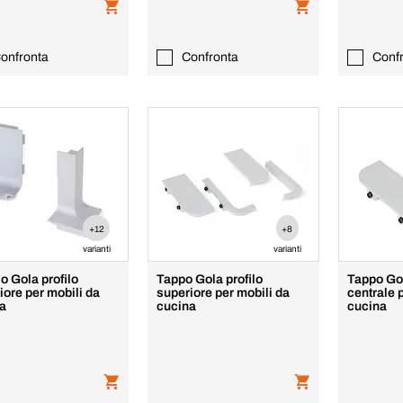
onfronta
Confronta
Conf
+12
+8
varianti
varianti
o Gola profilo
Tappo Gola profilo
Tappo Gol
iore per mobili da
superiore per mobili da
centrale 
a
cucina
cucina