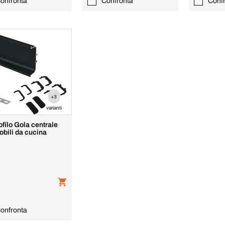
onfronta
Confronta
Conf
+3
varianti
ofilo Gola centrale
obili da cucina
onfronta