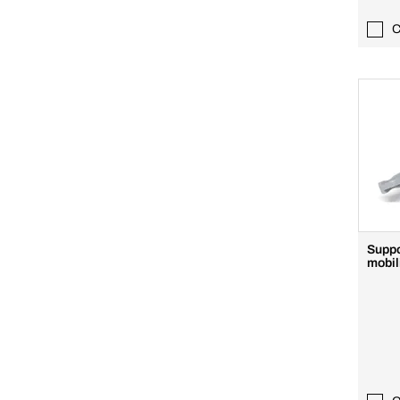
C
Suppo
mobil