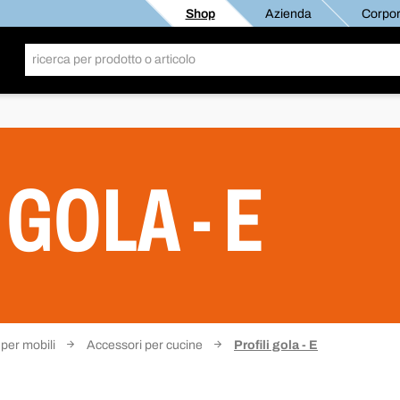
Shop
Azienda
Corpor
 GOLA - E
 per mobili
Accessori per cucine
Profili gola - E