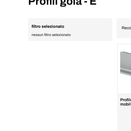
Profili gola - E
filtro selezionato
Reco
nessun filtro selezionato
Profil
mobil