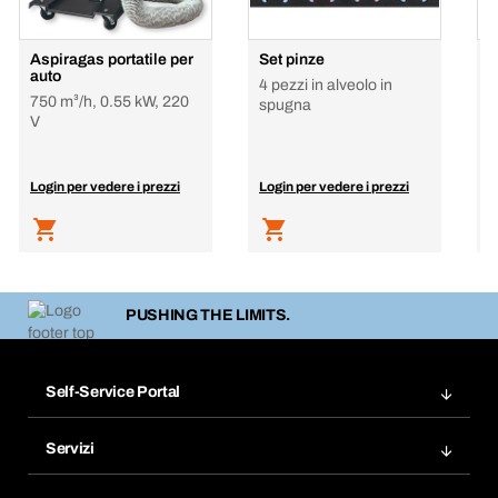
Aspiragas portatile per
Set pinze
C
auto
c
4 pezzi in alveolo in
750 m³/h, 0.55 kW, 220
spugna
V
Login per vedere i prezzi
Login per vedere i prezzi
L
PUSHING THE LIMITS.
Self-Service Portal
Ordini
Servizi
Fatture
Bera Modul