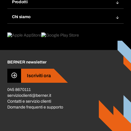
Modelli d'ordine
Prodotti
Bera Smart
Acquista di nuovo
Innovazioni di prodotto
Chemical Safety Management
Chi siamo
Ordini programmati
Applicazioni
eProcurement
Cosa offriamo
FAQ
Product Compliance
Trova prodotti
Cosa ci spinge
Cataloghi e brochure
Corporate Responsibility
Carriera
BERNER newsletter
Business Conduct
Iscriviti ora
045 8670111
servizioclienti@berner.it
Contatti e servizio clienti
Domande frequenti e supporto