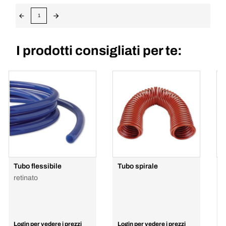
1
I prodotti consigliati per te:
Tubo flessibile
Tubo spirale
T
retinato
1
Login per vedere i prezzi
Login per vedere i prezzi
L