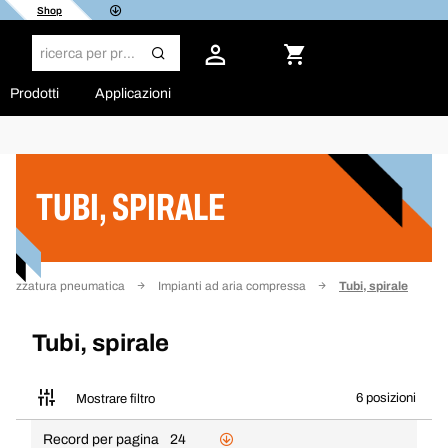
Shop
Prodotti
Applicazioni
Filtro
TUBI, SPIRALE
ttrezzatura pneumatica
Impianti ad aria compressa
Tubi, spirale
Tubi, spirale
6 posizioni
Mostrare filtro
Record per pagina
24