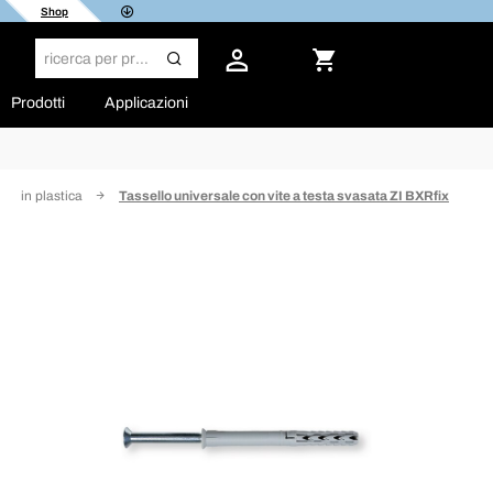
Shop
Prodotti
Applicazioni
to in plastica
Tassello universale con vite a testa svasata ZI BXRfix