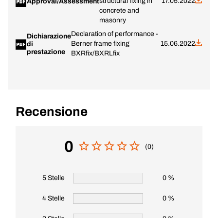
structural fixing in
17.05.2022
Approval/Assessment
concrete and
masonry
Declaration of performance -
Dichiarazione
Berner frame fixing
15.06.2022
di
prestazione
BXRfix/BXRLfix
Recensione
0
(0)
5 Stelle
0 %
4 Stelle
0 %