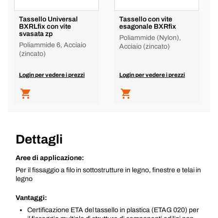
Tassello Universal
Tassello con vite
BXRLfix con vite
esagonale BXRfix
svasata zp
Poliammide (Nylon),
Poliammide 6, Acciaio
Acciaio (zincato)
(zincato)
Login per vedere i prezzi
Login per vedere i prezzi
Dettagli
Aree di applicazione:
Per il fissaggio a filo in sottostrutture in legno, finestre e telai in
legno
Vantaggi:
Certificazione ETA del tassello in plastica (ETAG 020) per