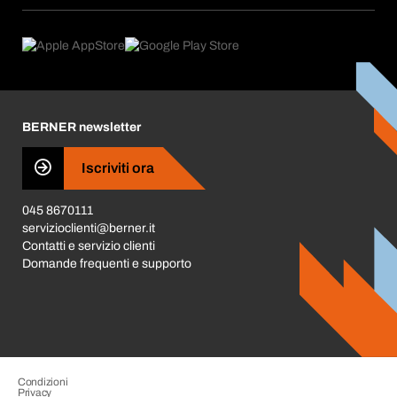
Applicazioni
eProcurement
Cosa offriamo
FAQ
Product Compliance
Trova prodotti
Cosa ci spinge
Cataloghi e brochure
Corporate Responsibility
Carriera
BERNER newsletter
Business Conduct
Iscriviti ora
045 8670111
servizioclienti@berner.it
Contatti e servizio clienti
Domande frequenti e supporto
Condizioni
Privacy