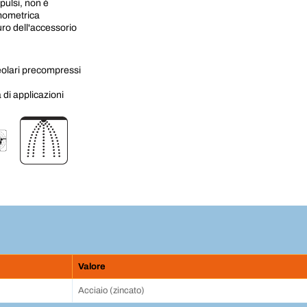
pulsi, non è
mometrica
uro dell'accessorio
veolari precompressi
di applicazioni
Valore
Acciaio (zincato)