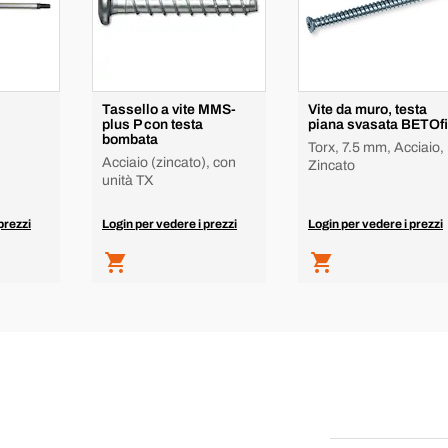
Tassello a vite MMS-
Vite da muro, testa
plus P con testa
piana svasata BETOf
bombata
Torx, 7.5 mm, Acciaio,
Acciaio (zincato), con
Zincato
unità TX
prezzi
Login per vedere i prezzi
Login per vedere i prezzi