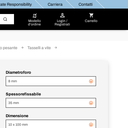
ate Responsibility
Carriera
Contatti
Modello
Login /
Carrello
d'ordine
Registrati
io pesante
Tasselli a vite
Diametroforo
8 mm
Spessorefissabile
35 mm
Dimensione
10 x 100 mm