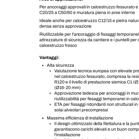
Per ancoraggi approvati in calcestruzzo fessurato e
C20/25 a C50/60 e muratura piena in aree interne
Ideale anche per calcestruzzo C12/15 e pietra natura
densa senza approvazione
Riutilizzabile per l'ancoraggio di fissaggi temporane
attrezzature di sicurezza da cantiere e i puntelli pe
calcestruzzo fresco
Vantaggi:
Alta sicurezza
Valutazione tecnica europea con elevate pres
nel calcestruzzo fessurato, compresa la resi
R120 e il livello di prestazione sismica C1 
(Ø16-20 mm)
Approvazione tedesca per ancoraggi in mur
riutilizzabilità per fissaggi temporanei in ca
ETA per fissaggi ridondanti non strutturali in
solai alveolari precompressi
Massima efficienza di installazione
Il design ottimizzato della filettatura e la punt
garantiscono carichi elevati e un buon com
l'installazione