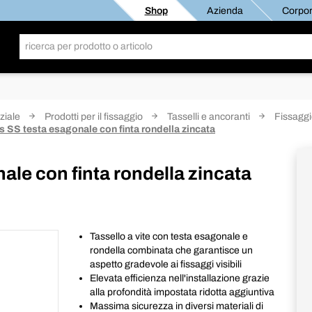
Shop
Azienda
Corpor
ziale
Prodotti per il fissaggio
Tasselli e ancoranti
Fissagg
 SS testa esagonale con finta rondella zincata
le con finta rondella zincata
Tassello a vite con testa esagonale e
rondella combinata che garantisce un
aspetto gradevole ai fissaggi visibili
Elevata efficienza nell'installazione grazie
alla profondità impostata ridotta aggiuntiva
Massima sicurezza in diversi materiali di