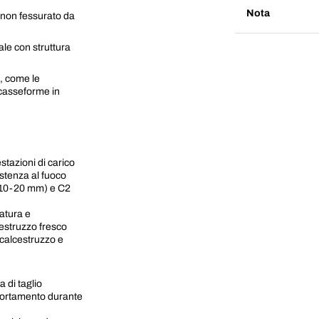
Nota
 non fessurato da
le con struttura
i, come le
r casseforme in
tazioni di carico
stenza al fuoco
(Ø10-20 mm) e C2
atura e
lcestruzzo fresco
 calcestruzzo e
a di taglio
portamento durante