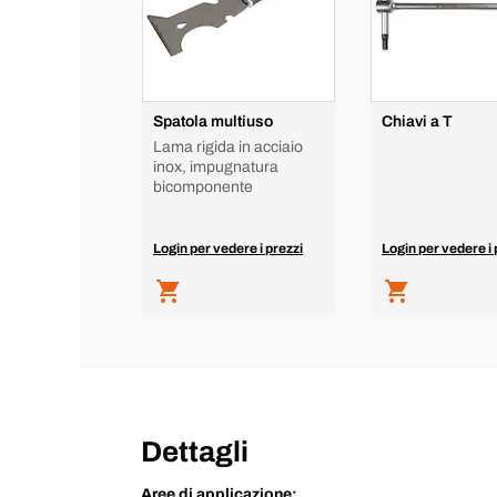
Spatola multiuso
Chiavi a T
Lama rigida in acciaio
inox, impugnatura
bicomponente
Login per vedere i prezzi
Login per vedere i 
Dettagli
Aree di applicazione: