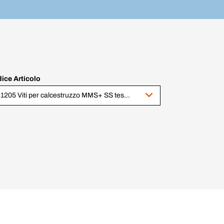
ice Articolo
341205 Viti per calcestruzzo MMS+ SS testa esagonale con finta rondella ZI