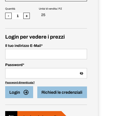
Quantità
Unita' di vendita / PZ
25
-
+
Login per vedere i prezzi
Il tuo indirizzo E-Mail
*
Password
*
Password dimenticata?
Login
Richiedi le credenziali