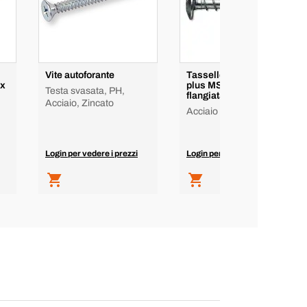
Vite autoforante
Tassello a vite MMS-
ix
plus MS con testa
Testa svasata, PH,
flangiata
Acciaio, Zincato
Acciaio (zincato)
Login per vedere i prezzi
Login per vedere i prezzi