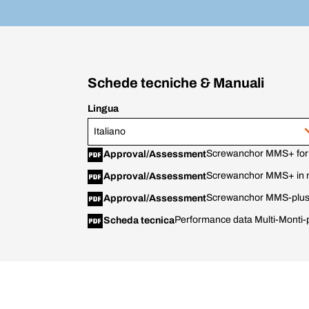
Schede tecniche & Manuali
Lingua
Italiano
Screwanchor MMS+ for u
Approval/Assessment
Screwanchor MMS+ in 
Approval/Assessment
Screwanchor MMS-plus 
Approval/Assessment
Performance data Multi-Monti-
Scheda tecnica