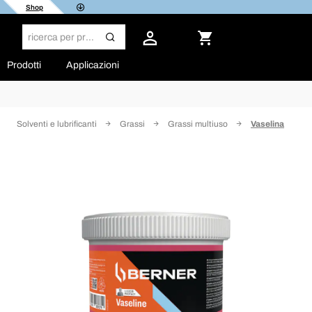
Shop
Prodotti
Applicazioni
Solventi e lubrificanti
Grassi
Grassi multiuso
Vaselina