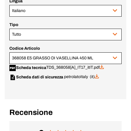
Lingua
Italiano
Tipo
Tutto
Codice Articolo
368058 E5 GRASSO DI VASELLINA 450 ML
TDS_368058[A]_IT17_itIT.pdf
Scheda tecnica
petrolato
Italy (it)
Scheda dati di sicurezza
Recensione