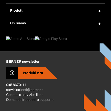
Fatture
Bera Modul
Modelli d'ordine
Prodotti
Bera Smart
Acquista di nuovo
Innovazioni di prodotto
Chemical Safety Management
Chi siamo
Ordini programmati
Applicazioni
eProcurement
Cosa offriamo
FAQ
Product Compliance
Trova prodotti
Cosa ci spinge
Cataloghi e brochure
Corporate Responsibility
Carriera
BERNER newsletter
Business Conduct
Iscriviti ora
045 8670111
servizioclienti@berner.it
Contatti e servizio clienti
Domande frequenti e supporto