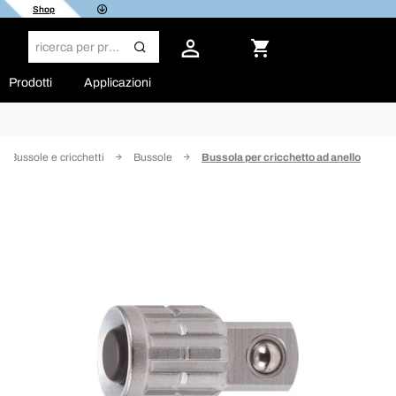
Shop
Prodotti
Applicazioni
Bussole e cricchetti
Bussole
Bussola per cricchetto ad anello