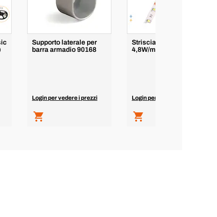
sic
Supporto laterale per
Striscia LED Lynx Basic
)
barra armadio 90168
4,8W/m IP20 (12V DC)
Login per vedere i prezzi
Login per vedere i prezzi