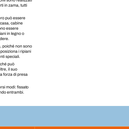
fili sono realizzati
ti in zama, tutti
Zero può essere
 casa, cabine
sono essere
ani in legno o
ndere.
io, poiché non sono
posiziona i ripiani
i speciali.
erché può
tre, il suo
a forza di presa
ersi modi: fissato
ando entrambi.