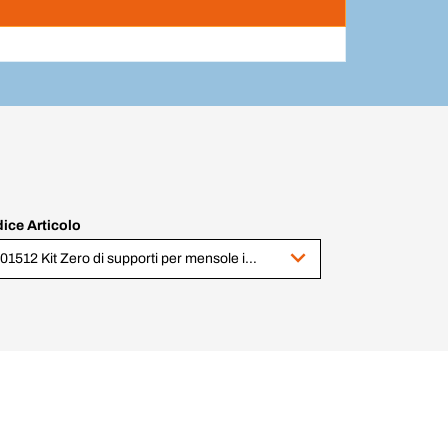
ice Articolo
1001512 Kit Zero di supporti per mensole in legno e moduli, Verniciato grigio pie