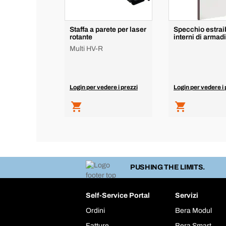
Staffa a parete per laser
Specchio estraib
rotante
interni di armad
Multi HV-R
Login per vedere i prezzi
Login per vedere i 
PUSHING THE LIMITS.
Self-Service Portal
Servizi
Ordini
Bera Modul
Fatture
Bera Smart