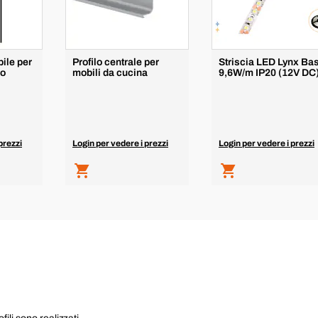
ile per
Profilo centrale per
Striscia LED Lynx Ba
io
mobili da cucina
9,6W/m IP20 (12V DC
prezzi
Login per vedere i prezzi
Login per vedere i prezzi