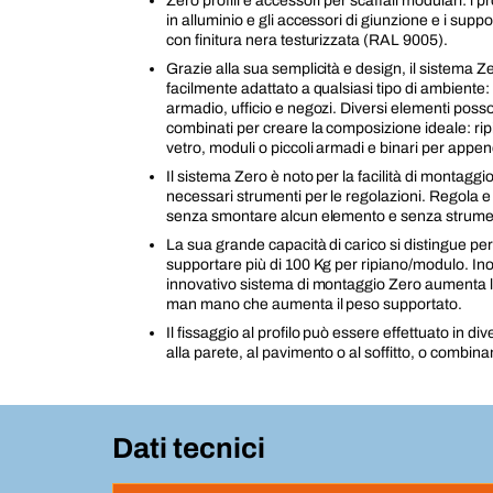
Zero profili e accessori per scaffali modulari: i pro
in alluminio e gli accessori di giunzione e i suppor
con finitura nera testurizzata (RAL 9005).
Grazie alla sua semplicità e design, il sistema 
facilmente adattato a qualsiasi tipo di ambiente:
armadio, ufficio e negozi. Diversi elementi pos
combinati per creare la composizione ideale: ripi
vetro, moduli o piccoli armadi e binari per appe
Il sistema Zero è noto per la facilità di montagg
necessari strumenti per le regolazioni. Regola e 
senza smontare alcun elemento e senza strument
La sua grande capacità di carico si distingue p
supportare più di 100 Kg per ripiano/modulo. Inol
innovativo sistema di montaggio Zero aumenta l
man mano che aumenta il peso supportato.
Il fissaggio al profilo può essere effettuato in div
alla parete, al pavimento o al soffitto, o combin
Dati tecnici