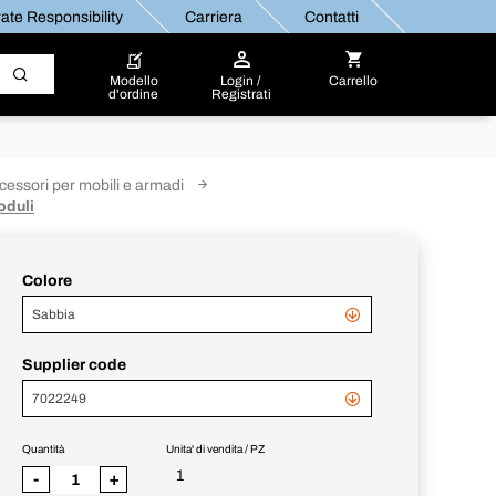
ate Responsibility
Carriera
Contatti
Modello
Login /
Carrello
d'ordine
Registrati
cessori per mobili e armadi
oduli
Colore
Sabbia
Supplier code
7022249
Quantità
Unita' di vendita / PZ
1
-
+