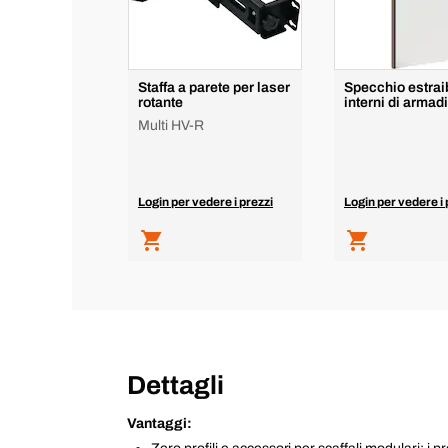
Staffa a parete per laser
Specchio estraib
rotante
interni di armad
Multi HV-R
Login per vedere i prezzi
Login per vedere i 
Dettagli
Vantaggi: