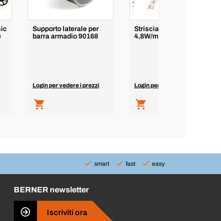
sic
Supporto laterale per
Striscia LED Lynx Basic
)
barra armadio 90168
4,8W/m IP20 (12V DC)
Login per vedere i prezzi
Login per vedere i prezzi
smart
fast
easy
BERNER newsletter
Iscriviti ora