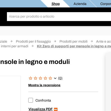
Shop
Azienda
Corpor
ziale
Prodotti per il fissaggio
Prodotti per mobili
Ante e ac
 interni per armadi
Kit Zero di supporti per mensole in legno e m
ensole in legno e moduli
(0)
Mostra la recensione
Confronta
Visualizza PDF