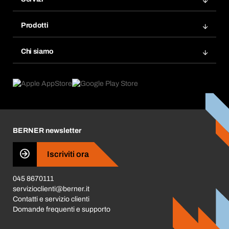
Fatture
Bera Modul
Modelli d'ordine
Prodotti
Bera Smart
Acquista di nuovo
Innovazioni di prodotto
Chemical Safety Management
Chi siamo
Ordini programmati
Applicazioni
eProcurement
Cosa offriamo
FAQ
Product Compliance
Trova prodotti
Cosa ci spinge
Cataloghi e brochure
Corporate Responsibility
Carriera
BERNER newsletter
Business Conduct
Iscriviti ora
045 8670111
servizioclienti@berner.it
Contatti e servizio clienti
Domande frequenti e supporto