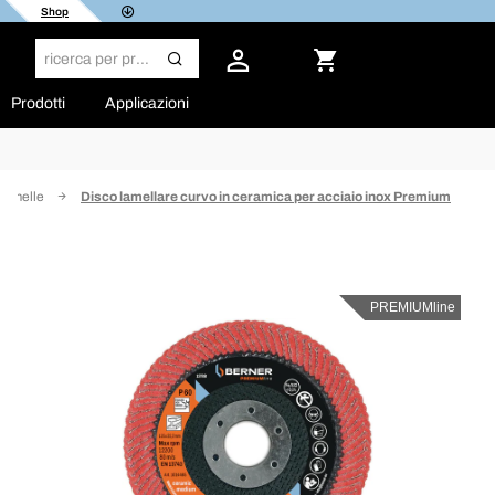
Shop
Prodotti
Applicazioni
 lamelle
Disco lamellare curvo in ceramica per acciaio inox Premium
PREMIUMline