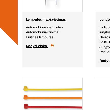
Lemputės ir apšvietimas
Jungty
Automobilinės lemputės
Izoliuo
Automobiliniai žibintai
jungty
Buitinės lemputės
Neizol
Laikikl
Rodyti Viską
Jungty
Priek
Rodyt