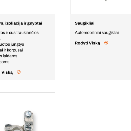
s, izoliacija ir gnybtai
Saugikliai
tos ir susitraukiančios
Automobiliniai saugikliai
s
Rodyti Viską
iuotos jungtys
iai ir korpusai
s laidams
aboms
i Viską