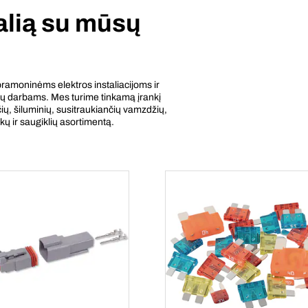
alią su mūsų
 pramoninėms elektros instaliacijoms ir
ybų darbams. Mes turime tinkamą įrankį
gčių, šiluminių, susitraukiančių vamzdžių,
kų ir saugiklių asortimentą.