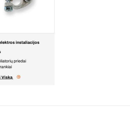
elektros instaliacijos
s
iatorių priedai
rankiai
i Viską