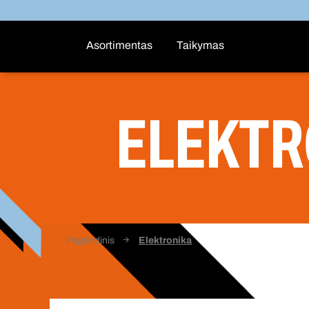
Asortimentas
Taikymas
ELEKTR
Pagrindinis
Elektronika