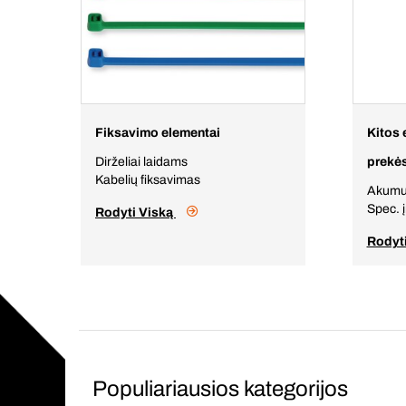
Fiksavimo elementai
Kitos 
Dirželiai laidams
prekė
Kabelių fiksavimas
Akumul
Spec. į
Rodyti Viską
Rodyt
Populiariausios kategorijos