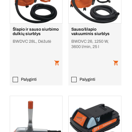
Šlapio ir sauso siurbimo
Sauso/šlapio
dulkių siurblys
vakuuminis siurblys
BWDVC 28L, Dėžutė
BWDVC 26, 1250 W,
3600 l/min, 25 l
Palyginti
Palyginti