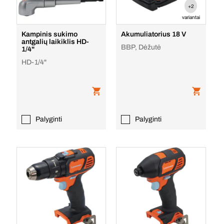
+2
variantai
Kampinis sukimo
Akumuliatorius 18 V
antgalių laikiklis HD-
BBP, Dėžutė
1/4"
HD-1/4"
Palyginti
Palyginti