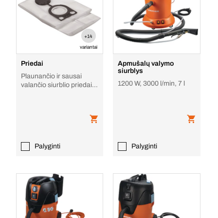
+14
variantai
Priedai
Apmušalų valymo
siurblys
Plaunančio ir sausai
1200 W, 3000 l/min, 7 l
valančio siurblio priedai
BWDVC 25 / 26 / 28 / 30
Palyginti
Palyginti