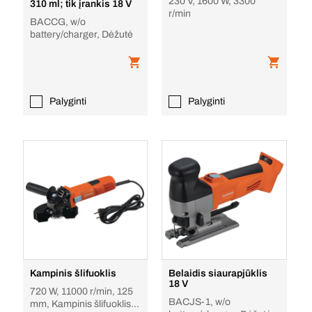
230 V, 1600 W, 3300
310 ml; tik įrankis 18 V
r/min
BACCG, w/o
battery/charger, Dėžutė
Palyginti
Palyginti
Kampinis šlifuoklis
Belaidis siaurapjūklis
18 V
720 W, 11000 r/min, 125
BACJS-1, w/o
mm, Kampinis šlifuoklis