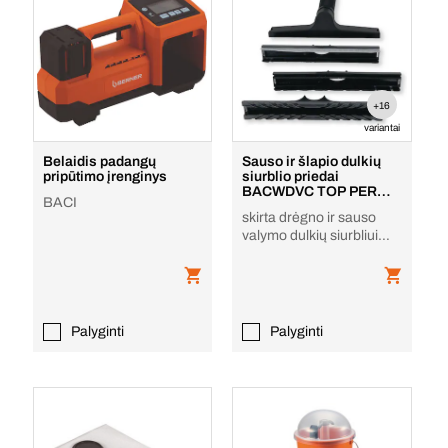
+16
variantai
Belaidis padangų
Sauso ir šlapio dulkių
pripūtimo įrenginys
siurblio priedai
BACWDVC TOP PERM L
BACI
/ M / H
skirta drėgno ir sauso
valymo dulkių siurbliui
BWDVC TOP L
Palyginti
Palyginti