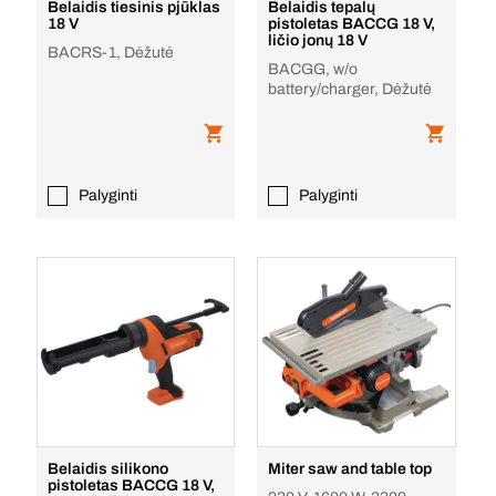
Belaidis tiesinis pjūklas
Belaidis tepalų
18 V
pistoletas BACCG 18 V,
ličio jonų 18 V
BACRS-1, Dėžutė
BACGG, w/o
battery/charger, Dėžutė
Palyginti
Palyginti
Belaidis silikono
Miter saw and table top
pistoletas BACCG 18 V,