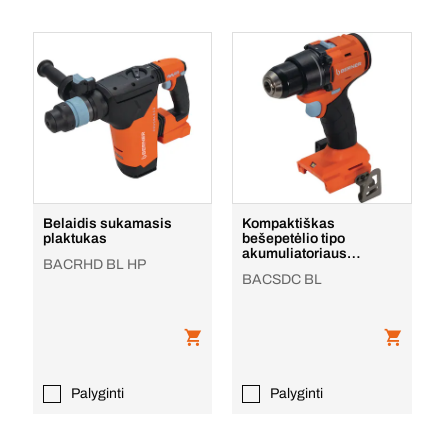
Belaidis sukamasis
Kompaktiškas
plaktukas
bešepetėlio tipo
akumuliatoriaus
BACRHD BL HP
gręžtukas
BACSDC BL
Palyginti
Palyginti