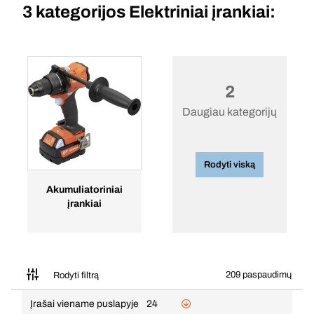
3 kategorijos
Elektriniai įrankiai:
2
Daugiau kategorijų
Rodyti viską
Akumuliatoriniai
įrankiai
209 paspaudimų
Rodyti filtrą
Įrašai viename puslapyje
24