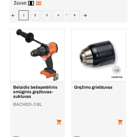
Žiūrėti:
...
1
2
3
4
9
+11
variantai
Belaidis bešepetėlinis
Gręžimo griebtuvas
smūginis gręžtuvas-
suktuvas
BACHDD-3 BL