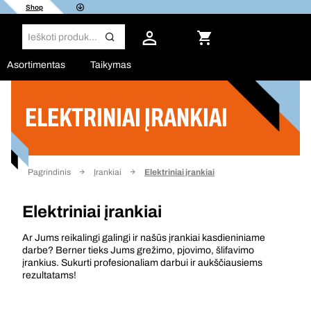
Shop
Asortimentas
Taikymas
ELEKTRINIAI ĮRANKIAI
Filtras
Pagrindinis
Įrankiai
Elektriniai įrankiai
Elektriniai įrankiai
Ar Jums reikalingi galingi ir našūs įrankiai kasdieniniame
darbe? Berner tieks Jums grežimo, pjovimo, šlifavimo
įrankius. Sukurti profesionaliam darbui ir aukščiausiems
rezultatams!