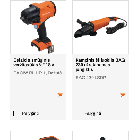
Belaidis smūginis
Kampinis šlifuoklis BAG
veržliasūkis ½" 18 V
230 užrakinamas
jungiklis
BACIW BL HP-1, Dėžutė
BAG 230 LSDP
Palyginti
Palyginti