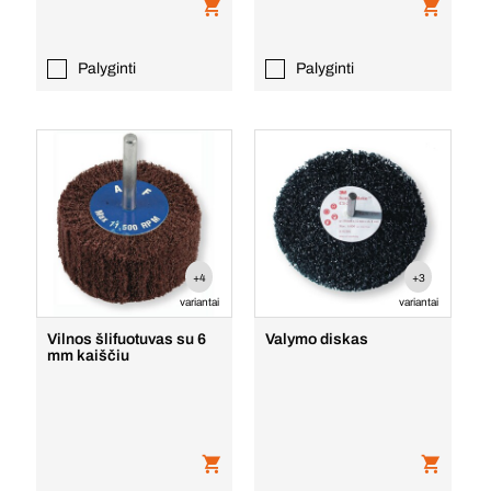
Palyginti
Palyginti
+4
+3
variantai
variantai
Vilnos šlifuotuvas su 6
Valymo diskas
mm kaiščiu