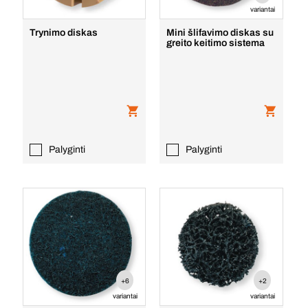
variantai
Trynimo diskas
Mini šlifavimo diskas su
greito keitimo sistema
Palyginti
Palyginti
+6
+2
variantai
variantai