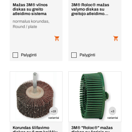
Mažas 3M® vilnos
3M® Roloc® mažas
diskas su greito
valymo diskas su
atleidimo sistema
greitojo atleidimo
sistema
normalus korundas,
Round / plate
Palyginti
Palyginti
+19
+3
variantai
variantai
Korundas šlifavimo
3M® "Roloc®" mažas