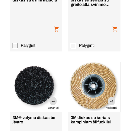
diskas su 6 mm kaiščiu
diskas su šeriais su
greito atlaisvinimo
sistema
Palyginti
Palyginti
+4
+3
variantai
variantai
3M® valymo diskas be
3M diskas su šeriais
įtvaro
kampiniam šlifuokliui