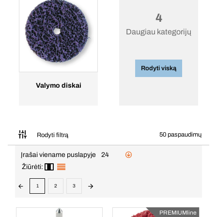
4
Daugiau kategorijų
Rodyti viską
Valymo diskai
50 paspaudimų
Rodyti filtrą
Įrašai viename puslapyje
24
Žiūrėti:
1
2
3
PREMIUMline