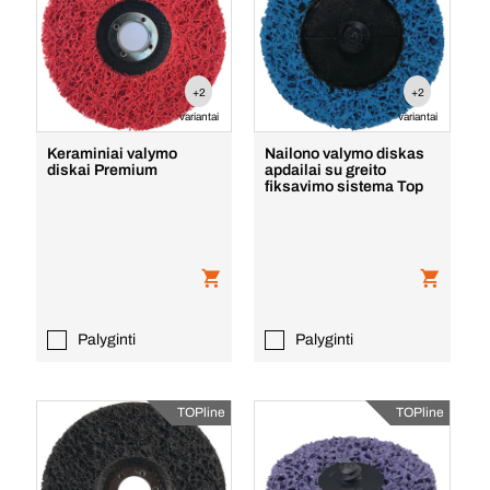
+2
+2
variantai
variantai
Keraminiai valymo
Nailono valymo diskas
diskai Premium
apdailai su greito
fiksavimo sistema Top
Palyginti
Palyginti
TOPline
TOPline