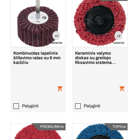
+4
+2
variantai
variantai
Kombinuotas lapelinis
Keraminis valymo
šlifavimo ratas su 6 mm
diskas su greitojo
kaiščiu
fiksavimo sistema
Premium
Palyginti
Palyginti
PREMIUMline
TOPline