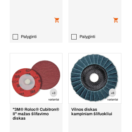
Palyginti
Palyginti
+3
+6
variantai
variantai
"3M® Roloc® Cubitron®
Vilnos diskas
II" mažas šlifavimo
kampiniam šlifuokliui
diskas