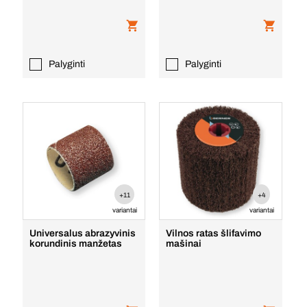
Palyginti
Palyginti
+11
+4
variantai
variantai
Universalus abrazyvinis
Vilnos ratas šlifavimo
korundinis manžetas
mašinai