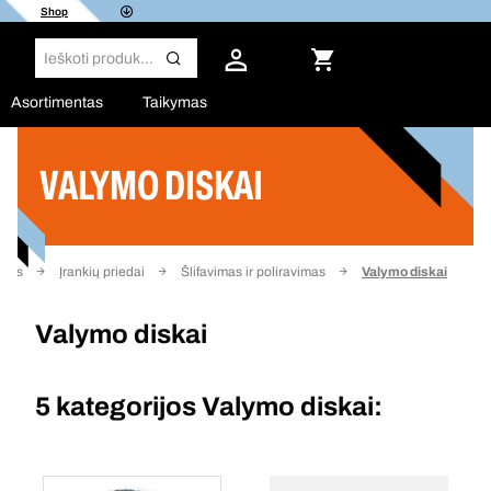
Shop
Asortimentas
Taikymas
VALYMO DISKAI
Filtras
inis
Įrankių priedai
Šlifavimas ir poliravimas
Valymo diskai
Valymo diskai
5 kategorijos
Valymo diskai: