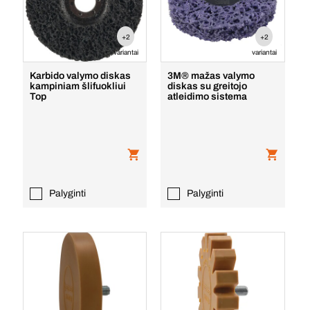
+2
+2
variantai
variantai
Karbido valymo diskas
3M® mažas valymo
kampiniam šlifuokliui
diskas su greitojo
Top
atleidimo sistema
Palyginti
Palyginti