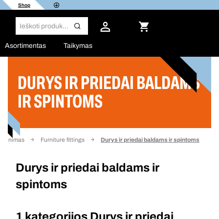
Shop
Asortimentas
Taikymas
DURYS IR PRIEDAI BALDAMS
Filtras
IR SPINTOMS
virtinimas
Furniture fittings
Durys ir priedai baldams ir spintoms
Durys ir priedai baldams ir
spintoms
1 kategorijos
Durys ir priedai