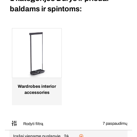
baldams ir spintoms:
Wardrobes interior
accessories
7 paspaudimų
Rodyti filtrą
Įrašai viename puslapyje
24