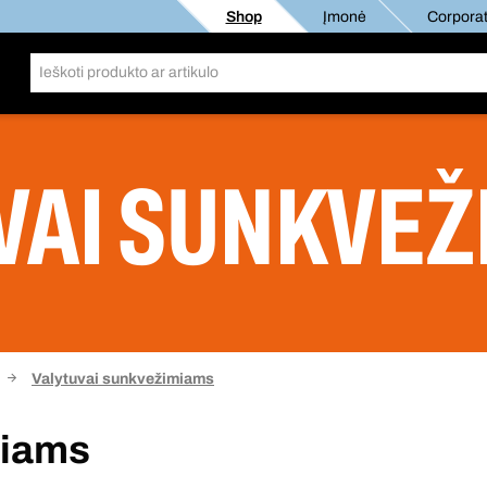
Shop
Įmonė
Corporat
VAI SUNKVE
Valytuvai sunkvežimiams
miams