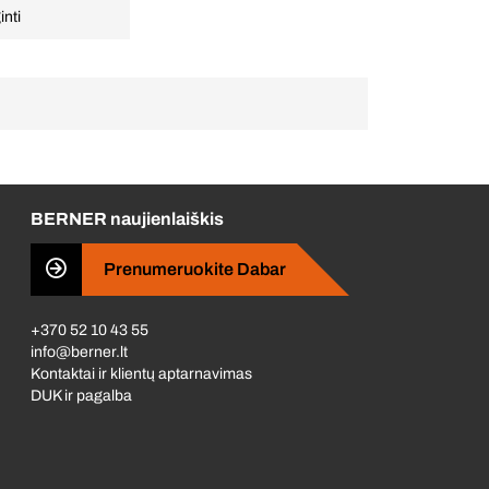
inti
BERNER naujienlaiškis
Prenumeruokite Dabar
+370 52 10 43 55
info@berner.lt
Kontaktai ir klientų aptarnavimas
DUK ir pagalba