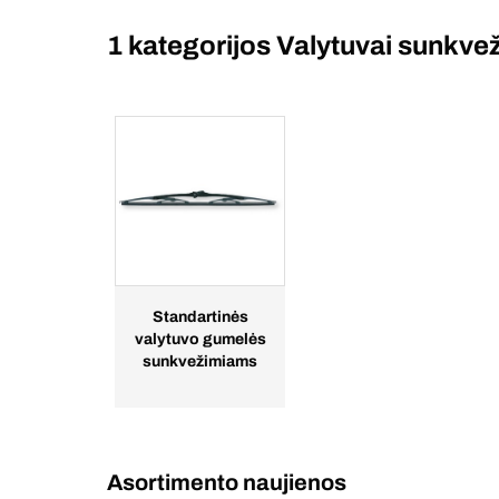
1 kategorijos
Valytuvai sunkve
Standartinės
valytuvo gumelės
sunkvežimiams
Asortimento naujienos