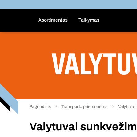
Asortimentas
Taikymas
VALYTU
Pagrindinis
Transporto priemonėms
Valytuvai
Valytuvai sunkveži