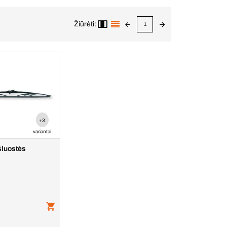
Žiūrėti:
1
+3
variantai
šluostės