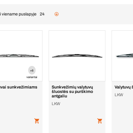
ai viename puslapyje
24
+6
variantai
uvai sunkvežimiams
Sunkvežimių valytuvų
Valytuvų 
šluostės su purškimo
LKW
antgaliu
LKW