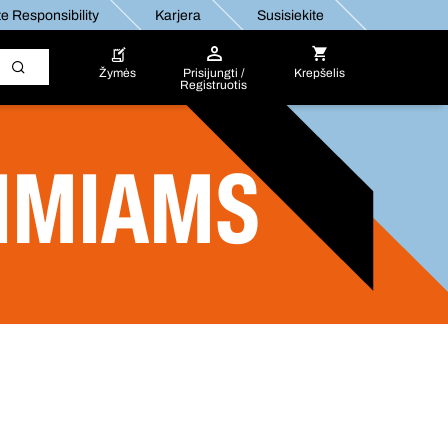
e Responsibility
Karjera
Susisiekite
Žymės
Prisijungti /
Krepšelis
Registruotis
ŽIMIAMS