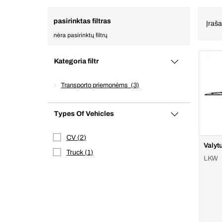
pasirinktas filtras
Įraš
nėra pasirinktų filtrų
Kategoria filtr
Transporto priemonėms
3
Types Of Vehicles
CV
2
Valyt
Truck
1
LKW