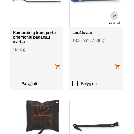
+2
variantai
Komercinių transporto
Laužtuvas
priemonių padangų
1300 mm, 7000 g
svirtis
1500 g
Palyginti
Palyginti