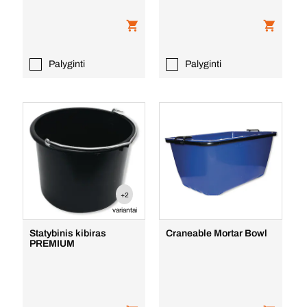
Palyginti
Palyginti
+2
variantai
Statybinis kibiras
Craneable Mortar Bowl
PREMIUM