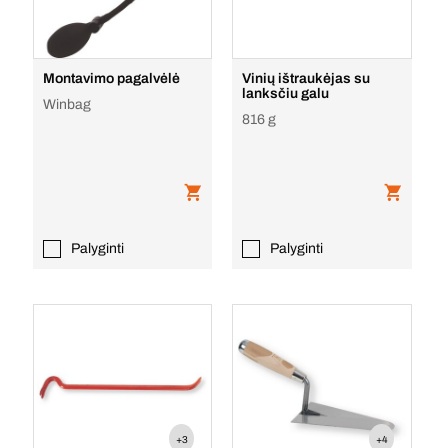
Montavimo pagalvėlė
Vinių ištraukėjas su
lanksčiu galu
Winbag
816 g
Palyginti
Palyginti
+3
+4