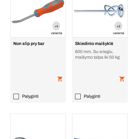
+4
+2
variantai
variantai
Non slip pry bar
Skiedinio maišyklė
600 mm, Su sriegiu,
maišymo talpa iki 50 kg
Palyginti
Palyginti