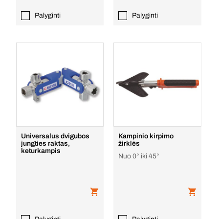
Palyginti
Palyginti
Universalus dvigubos
Kampinio kirpimo
jungties raktas,
žirklės
keturkampis
Nuo 0° iki 45°