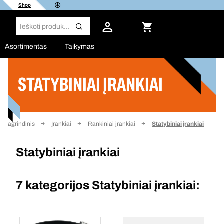
Shop
Asortimentas
Taikymas
STATYBINIAI ĮRANKIAI
Filtras
Pagrindinis
Įrankiai
Rankiniai įrankiai
Statybiniai įrankiai
Statybiniai įrankiai
7 kategorijos
Statybiniai įrankiai: