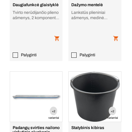
Daugiafunkcė glaistyklė
Dažymo mentelė
Tvirto nerūdijančio plieno
Lankstūs plieniniai
ašmenys, 2 komponentų
ašmenys, medinė
rankena
rankena
Palyginti
Palyginti
+2
+2
variantai
variantai
Padangų svirties nailono
Statybinis kibiras