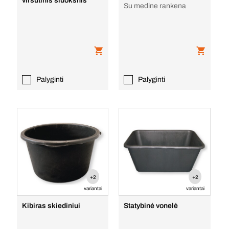
viršutinis sluoksnis
Su medine rankena
Palyginti
Palyginti
+2
+2
variantai
variantai
Kibiras skiediniui
Statybinė vonelė