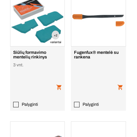
+2
variantai
Siūlių formavimo
Fugenfux® mentelė su
mentelių rinkinys
rankena
3 vnt.
Palyginti
Palyginti