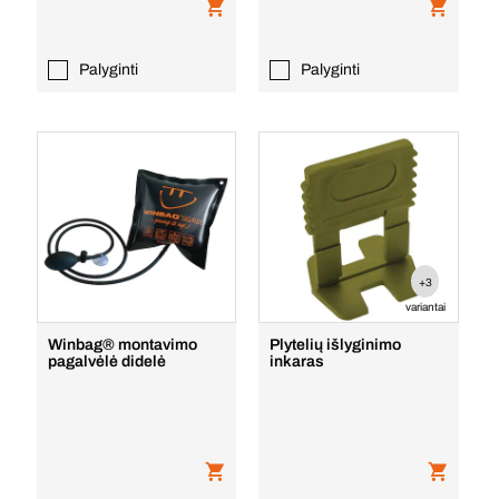
Palyginti
Palyginti
+3
variantai
Winbag® montavimo
Plytelių išlyginimo
pagalvėlė didelė
inkaras