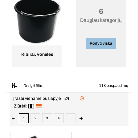
6
Daugiau kategorijų
Rodyti viską
Kibirai, vonelės
118 paspaudimų
Rodyti filtrą
Įrašai viename puslapyje
24
Žiūrėti:
1
2
3
4
5