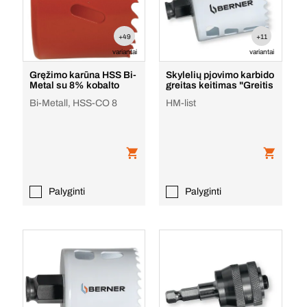
+49
+11
variantai
variantai
Gręžimo karūna HSS Bi-
Skylelių pjovimo karbido
Metal su 8% kobalto
greitas keitimas "Greitis
Bi-Metall, HSS-CO 8
HM-list
Palyginti
Palyginti