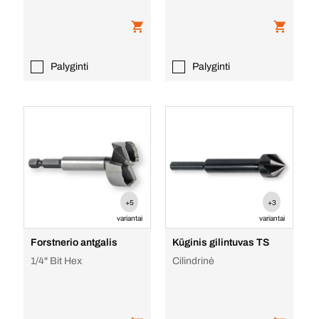
Palyginti
Palyginti
+5
+3
variantai
variantai
Forstnerio antgalis
Kūginis gilintuvas TS
1/4" Bit Hex
Cilindrinė