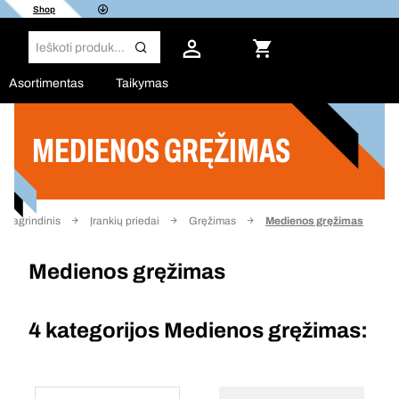
Shop
Asortimentas
Taikymas
MEDIENOS GRĘŽIMAS
Filtras
Pagrindinis
Įrankių priedai
Gręžimas
Medienos gręžimas
Medienos gręžimas
4 kategorijos
Medienos gręžimas: