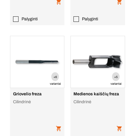
Palyginti
Palyginti
+6
+5
variantai
variantai
Griovelio freza
Medienos kaiščių freza
Cilindrinė
Cilindrinė