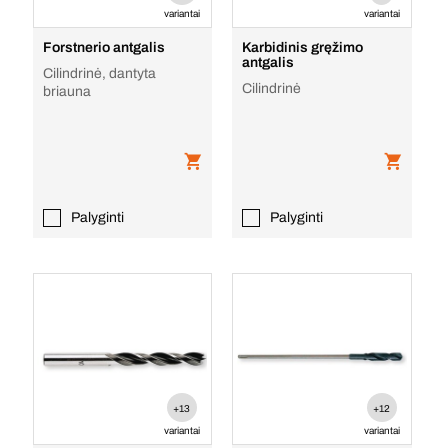
variantai
variantai
Forstnerio antgalis
Karbidinis gręžimo
antgalis
Cilindrinė, dantyta
Cilindrinė
briauna
Palyginti
Palyginti
+13
+12
variantai
variantai