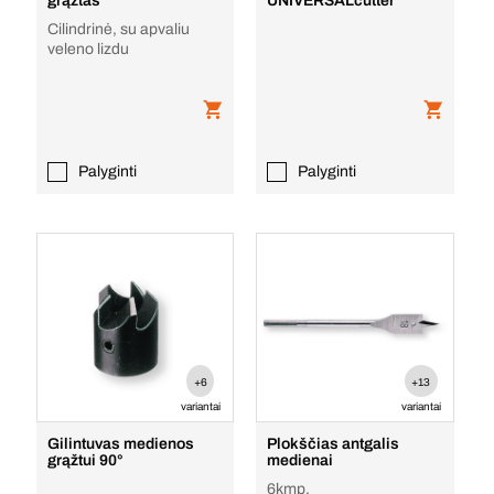
grąžtas
UNIVERSALcutter
Cilindrinė, su apvaliu
veleno lizdu
Palyginti
Palyginti
+6
+13
variantai
variantai
Gilintuvas medienos
Plokščias antgalis
grąžtui 90°
medienai
6kmp.