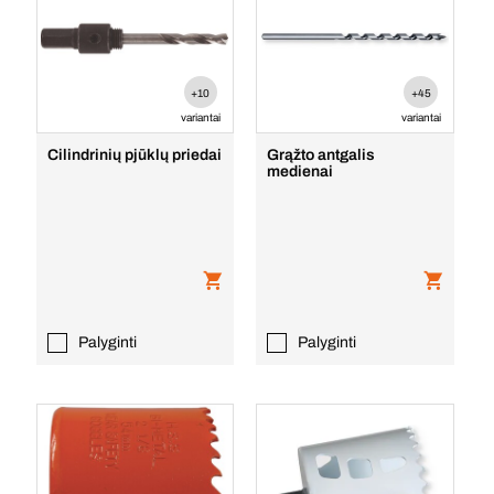
+10
+45
variantai
variantai
Cilindrinių pjūklų priedai
Grąžto antgalis
medienai
Palyginti
Palyginti