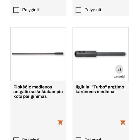
Palyginti
Palyginti
+3
variantai
Plokščio medienos
Ilgikliai "Turbo" gręžimo
antgalio su šešiakampiu
karūnoms medienai
kotu pailginimas