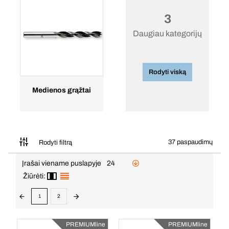
3
Daugiau kategorijų
Rodyti viską
Medienos grąžtai
37 paspaudimų
Rodyti filtrą
Įrašai viename puslapyje
24
Žiūrėti:
1
2
PREMIUMline
PREMIUMline