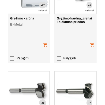
+27
+9
variantai
variantai
Gręžimo karūna
Gręžimo karūna, greitai
keičiamas priedas
Bi-Metall
Palyginti
Palyginti
+12
+7