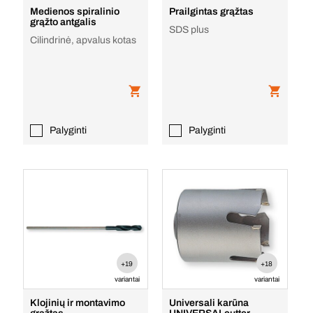
Medienos spiralinio
Prailgintas grąžtas
grąžto antgalis
SDS plus
Cilindrinė, apvalus kotas
Palyginti
Palyginti
+19
+18
variantai
variantai
Klojinių ir montavimo
Universali karūna