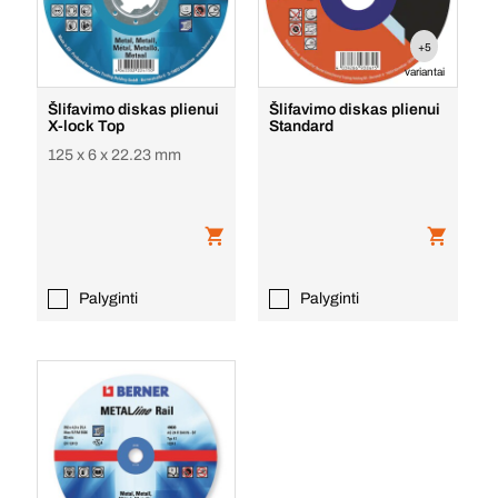
+5
variantai
Šlifavimo diskas plienui
Šlifavimo diskas plienui
X-lock Top
Standard
125 x 6 x 22.23 mm
Palyginti
Palyginti