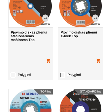
+6
+3
variantai
variantai
Pjovimo diskas plienui
Pjovimo diskas plienui
stacionarioms
X-lock Top
mašinoms Top
Palyginti
Palyginti
TOPline
STANDARDline