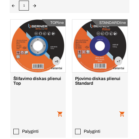
1
TOPline
STANDARDline
+6
+7
variantai
variantai
Šlifavimo diskas plienui
Pjovimo diskas plienui
Top
Standard
Palyginti
Palyginti