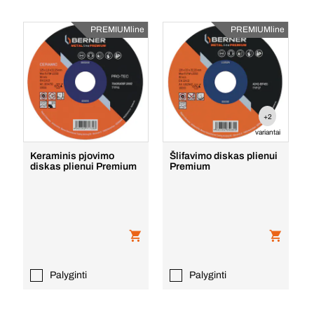
PREMIUMline
PREMIUMline
+2
variantai
Keraminis pjovimo
Šlifavimo diskas plienui
diskas plienui Premium
Premium
Palyginti
Palyginti