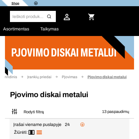
Shop
Asortimentas
Taikymas
PJOVIMO DISKAI METALUI
Filtras
agrindinis
Įrankių priedai
Pjovimas
Pjovimo diskai metalui
Pjovimo diskai metalui
13 paspaudimų
Rodyti filtrą
Įrašai viename puslapyje
24
Žiūrėti: