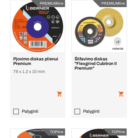
PREMIUMline
PREMIUMline
+2
variantai
Pjovimo diskas plienui
Šlifavimo diskas
Premium
"Flexgrind Cubitron II
Premium"
76 x 1.2 x 10 mm
Palyginti
Palyginti
TOPline
TOPline