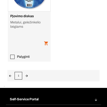
Pjovimo diskas
Metalui, geležinkelio
bėgiams
Palyginti
1
.
Self-Service Portal
Užsakymai