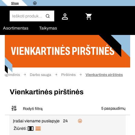
Shop
Asortimentas
Taikymas
VIENKARTINĖS PIRŠTINĖS
Filtras
Pagrindinis
Darbo sauga
Pirštinės
Vienkartinės pirštinės
Vienkartinės pirštinės
5 paspaudimų
Rodyti filtrą
Įrašai viename puslapyje
24
Žiūrėti: