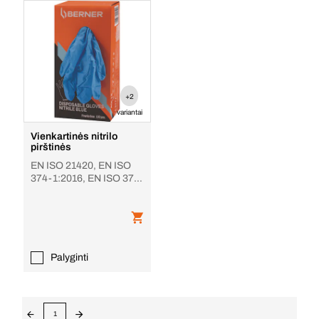
+2
variantai
Vienkartinės nitrilo
pirštinės
EN ISO 21420, EN ISO
374-1:2016, EN ISO 374-
5:2016, mėlyna
Palyginti
1