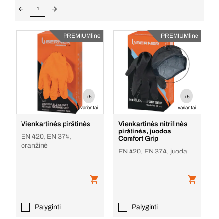
1
PREMIUMline
PREMIUMline
+5
+5
variantai
variantai
Vienkartinės pirštinės
Vienkartinės nitrilinės
pirštinės, juodos
EN 420, EN 374,
Comfort Grip
oranžinė
EN 420, EN 374, juoda
Palyginti
Palyginti