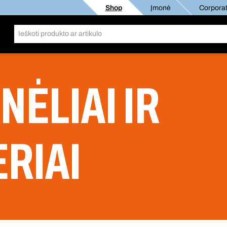
Shop
Įmonė
Corporat
ĖLIAI IR
RIAI