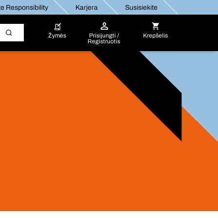
e Responsibility
Karjera
Susisiekite
Žymės
Prisijungti /
Krepšelis
Registruotis