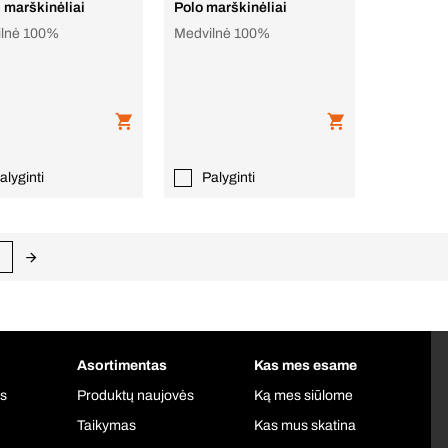
 marškinėliai
Polo marškinėliai
lnė 100%
Medvilnė 100%
alyginti
Palyginti
Asortimentas
Kas mes esame
is
Produktų naujovės
Ką mes siūlome
Taikymas
Kas mus skatina