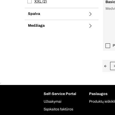
XXL
2
Basic
Medvi
Spalva
Medžiaga
P
1
.
Self-Service Portal
Paslaugos
Užsakymai
Produktų ieškikl
Sąskaitos faktūros