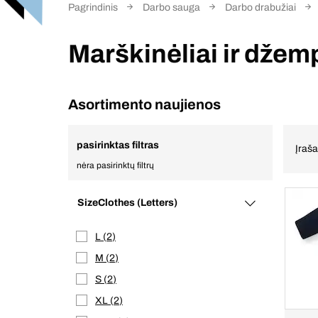
Pagrindinis
Darbo sauga
Darbo drabužiai
Marškinėliai ir džem
Asortimento naujienos
pasirinktas filtras
Įraš
nėra pasirinktų filtrų
SizeClothes (Letters)
L
2
M
2
S
2
XL
2