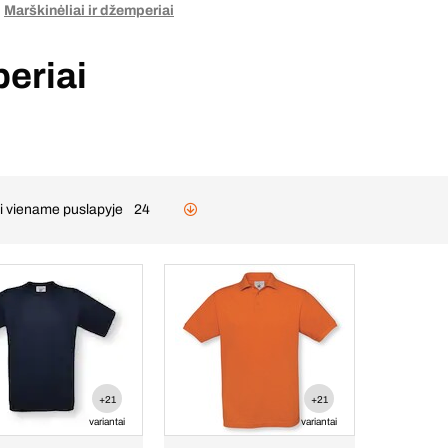
Marškinėliai ir džemperiai
periai
ai viename puslapyje
24
+21
+21
variantai
variantai