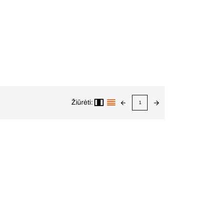
Žiūrėti:
1