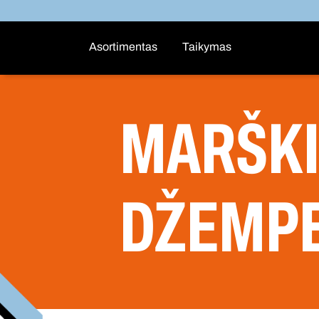
Asortimentas
Taikymas
MARŠKIN
DŽEMPE