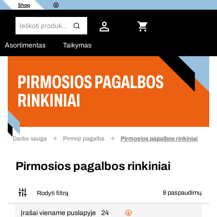
Shop
Asortimentas
Taikymas
PIRMOSIOS PAGALBOS
Filtras
RINKINIAI
Darbo sauga
Pirmoji pagalba
Pirmosios pagalbos rinkiniai
Pirmosios pagalbos rinkiniai
8 paspaudimų
Rodyti filtrą
Įrašai viename puslapyje
24