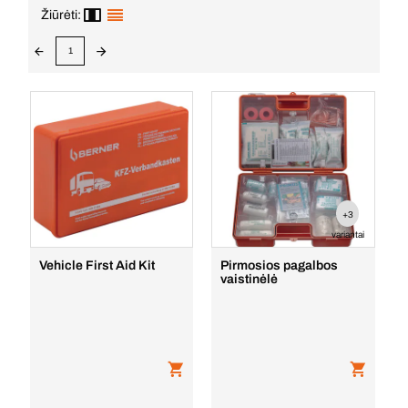
Žiūrėti:
1
+3
variantai
Vehicle First Aid Kit
Pirmosios pagalbos
vaistinėlė