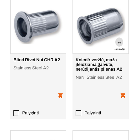
+4
variantai
Blind Rivet Nut CHR A2
Kniedė-veržlė, maža
įleidžiama galvutė,
Stainless Steel A2
nerūdijantis plienas A2
NaN, Stainless Steel A2
Palyginti
Palyginti