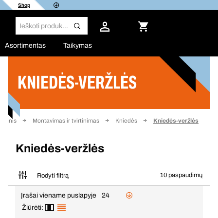
Shop
Asortimentas
Taikymas
KNIEDĖS-VERŽLĖS
Filtras
indinis
Montavimas ir tvirtinimas
Kniedės
Kniedės-veržlės
Kniedės-veržlės
10 paspaudimų
Rodyti filtrą
Įrašai viename puslapyje
24
Žiūrėti: