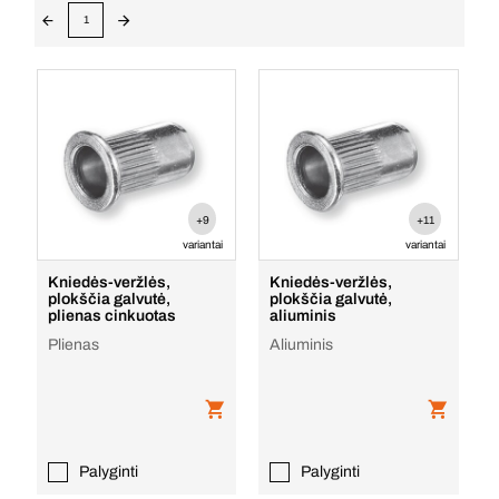
1
+9
+11
variantai
variantai
Kniedės-veržlės,
Kniedės-veržlės,
plokščia galvutė,
plokščia galvutė,
plienas cinkuotas
aliuminis
Plienas
Aliuminis
Palyginti
Palyginti