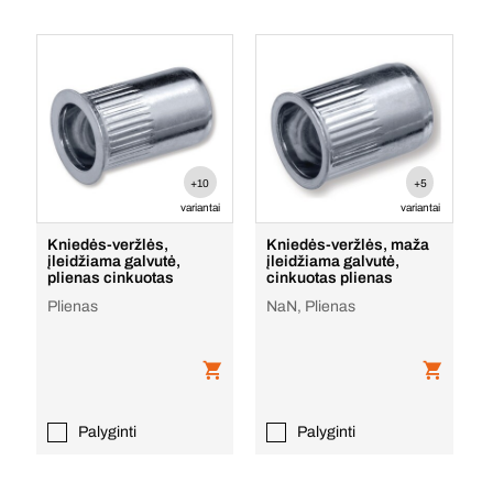
+10
+5
variantai
variantai
Kniedės-veržlės,
Kniedės-veržlės, maža
įleidžiama galvutė,
įleidžiama galvutė,
plienas cinkuotas
cinkuotas plienas
Plienas
NaN, Plienas
Palyginti
Palyginti