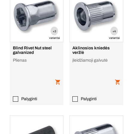
+3
+4
variantai
variantai
Blind Rivet Nut steel
Aklinosios kniedės
galvanized
veržlė
Plienas
įleidžiamoji galvutė
Palyginti
Palyginti