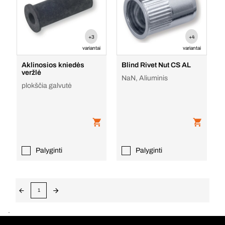
+3
+4
variantai
variantai
Aklinosios kniedės
Blind Rivet Nut CS AL
veržlė
NaN, Aliuminis
plokščia galvutė
Palyginti
Palyginti
1
.