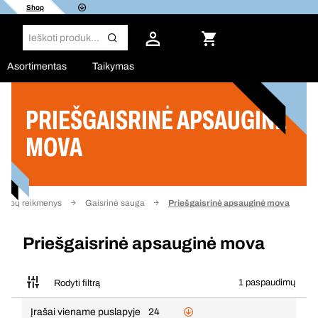
Shop
Asortimentas
Taikymas
PRIEŠGAISRINĖ APSAUGINĖ
Filtras
MOVA
atybų reikmenys
Gaisrinė sauga
Priešgaisrinė apsauginė mova
Priešgaisrinė apsauginė mova
1 paspaudimų
Rodyti filtrą
Įrašai viename puslapyje
24