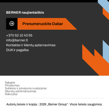
Karjera
BERNER naujienlaiškis
Business Conduct
Prenumeruokite Dabar
+370 52 10 43 55
info@berner.lt
Kontaktai ir klientų aptarnavimas
DUK ir pagalba
Sąlygos
Privatumas
Sutikimo ir privatumo nustatymai
Skundų administravimas
Rekvizitai
Autorių teisės ir kopija ; 2026 „Berner Group“. Visos teisės saugomos.