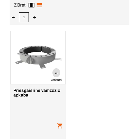
Žiūrėti:
1
+6
variantai
Priešgaisrinė vamzdžio
apkaba