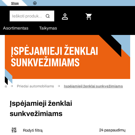
Shop
Asortimentas
Taikymas
ĮSPĖJAMIEJI ŽENKLAI
Filtras
SUNKVEŽIMIAMS
nėms
Priedai automobiliams
Įspėjamieji ženklai sunkvežimiams
Įspėjamieji ženklai
sunkvežimiams
24 paspaudimų
Rodyti filtrą