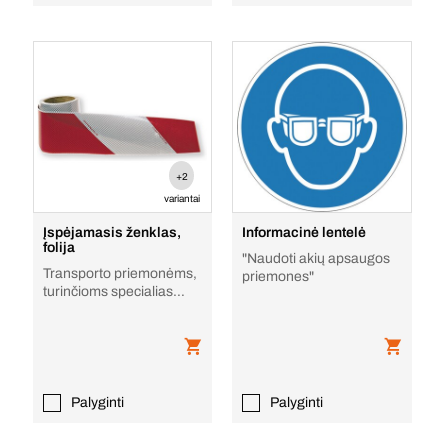
+2
variantai
Įspėjamasis ženklas,
Informacinė lentelė
folija
"Naudoti akių apsaugos
Transporto priemonėms,
priemones"
turinčioms specialias
teises
Palyginti
Palyginti