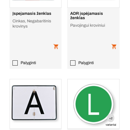
Įspejamasis ženklas
ADR įspėjamasis
ženklas
Cinkas, Negabaritinis
Pavojingui kroviniui
krovinys
Palyginti
Palyginti
+2
variantai