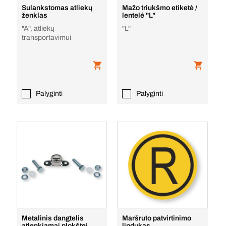
Sulankstomas atliekų
Mažo triukšmo etiketė /
ženklas
lentelė "L"
"A", atliekų
"L"
transportavimui
Palyginti
Palyginti
Metalinis dangtelis
Maršruto patvirtinimo
atlenkiamai plokštei
lipdukas