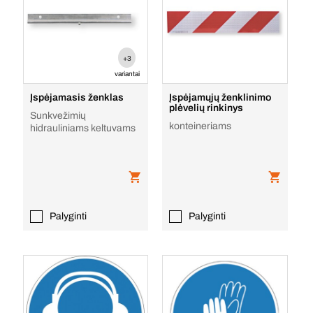
+3
variantai
Įspėjamasis ženklas
Įspėjamųjų ženklinimo
plėvelių rinkinys
Sunkvežimių
konteineriams
hidrauliniams keltuvams
Palyginti
Palyginti