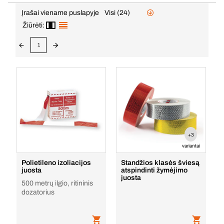
Įrašai viename puslapyje
Visi (24)
Žiūrėti:
1
+3
variantai
Polietileno izoliacijos
Standžios klasės šviesą
juosta
atspindinti žymėjimo
juosta
500 metrų ilgio, ritininis
dozatorius