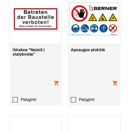
Iškabos "Neįeiti į
Apsaugos plokštė
statybvietę"
Palyginti
Palyginti