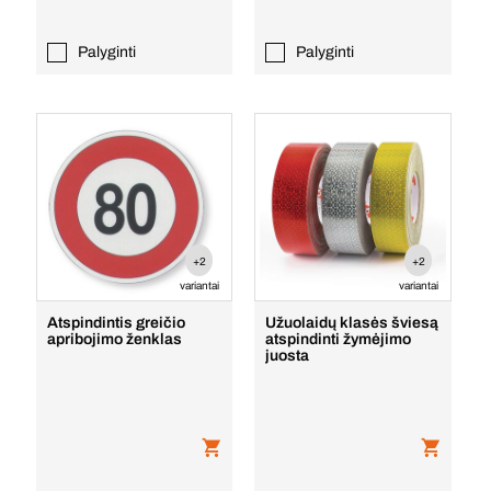
Palyginti
Palyginti
+2
+2
variantai
variantai
Atspindintis greičio
Užuolaidų klasės šviesą
apribojimo ženklas
atspindinti žymėjimo
juosta