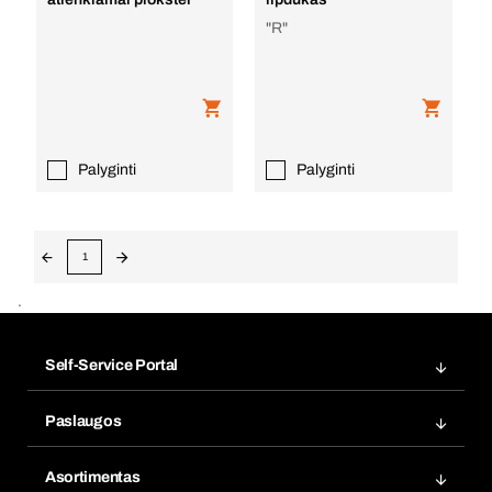
"R"
Palyginti
Palyginti
1
.
Self-Service Portal
Užsakymai
Paslaugos
Sąskaitos faktūros
Produktų ieškiklis
Žymės
Asortimentas