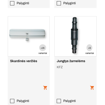
Palyginti
Palyginti
+15
+5
variantai
variantai
Skardinės veržlės
Jungtys žarnelėms
KFZ
Palyginti
Palyginti