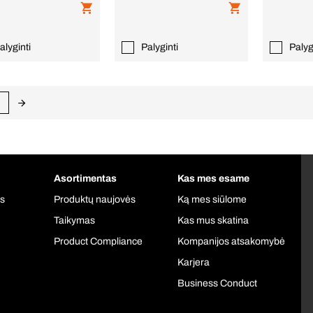
alyginti
Palyginti
Palyg
Asortimentas
Kas mes esame
is
Produktų naujovės
Ką mes siūlome
Taikymas
Kas mus skatina
Product Compliance
Kompanijos atsakomybė
Karjera
Business Conduct