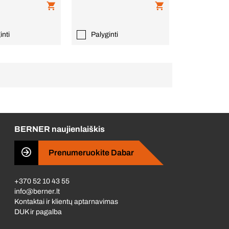
inti
Palyginti
BERNER naujienlaiškis
Prenumeruokite Dabar
+370 52 10 43 55
info@berner.lt
Kontaktai ir klientų aptarnavimas
DUK ir pagalba