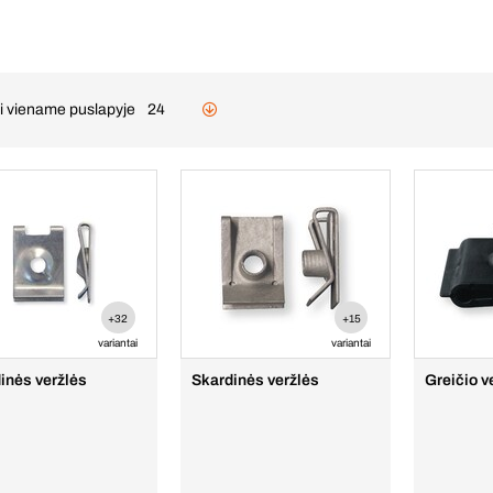
ai viename puslapyje
24
+32
+15
variantai
variantai
inės veržlės
Skardinės veržlės
Greičio v