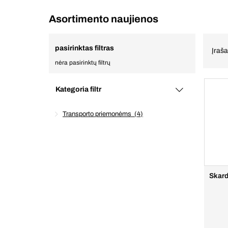
Asortimento naujienos
pasirinktas filtras
Įraš
nėra pasirinktų filtrų
Kategoria filtr
Transporto priemonėms
4
Skard