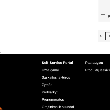
P
1
.
Self-Service Portal
Paslaugos
Užsakymai
Produktų ieškikl
Sąskaitos faktūros
Žymės
Pertvarkyti
Prenumeratos
Grąžinimai ir skundai