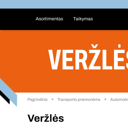
Asortimentas
Taikymas
VERŽLĖ
Pagrindinis
Transporto priemonėms
Automobili
Veržlės