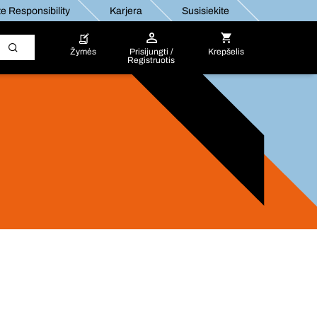
e Responsibility
Karjera
Susisiekite
Žymės
Prisijungti /
Krepšelis
Registruotis