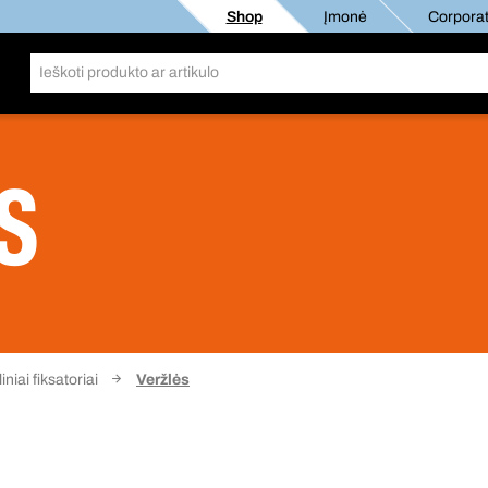
Shop
Įmonė
Corporat
S
niai fiksatoriai
Veržlės