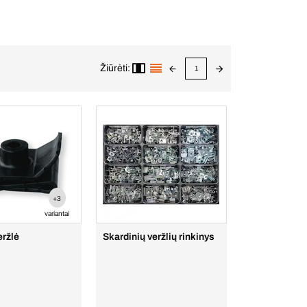
Žiūrėti:
1
+3
variantai
eržlė
Skardinių veržlių rinkinys