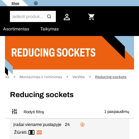
Shop
Asortimentas
Taikymas
REDUCING SOCKETS
Filtras
ndinis
Montavimas ir tvirtinimas
Veržlės
Reducing sockets
Reducing sockets
1 paspaudimų
Rodyti filtrą
Įrašai viename puslapyje
24
Žiūrėti: