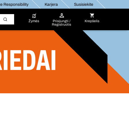
e Responsibility
Karjera
Susisiekite
Žymės
Prisijungti /
Krepšelis
Registruotis
RIEDAI