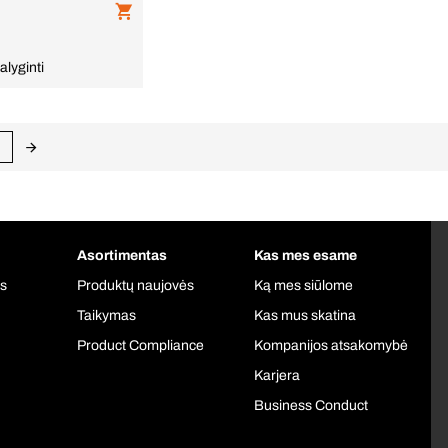
alyginti
Asortimentas
Kas mes esame
is
Produktų naujovės
Ką mes siūlome
Taikymas
Kas mus skatina
Product Compliance
Kompanijos atsakomybė
Karjera
Business Conduct