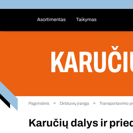
Asortimentas
Taikymas
KARUČIŲ
Pagrindinis
Dirbtuvių įranga
Transportavimo pr
Karučių dalys ir prie