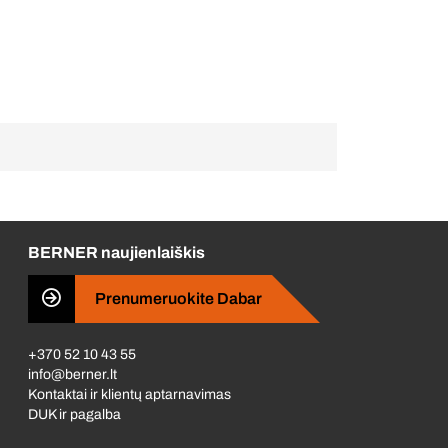
BERNER naujienlaiškis
Prenumeruokite Dabar
+370 52 10 43 55
info@berner.lt
Kontaktai ir klientų aptarnavimas
DUK ir pagalba