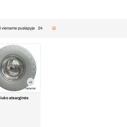
ai viename puslapyje
24
+2
variantai
iuko atsarginės