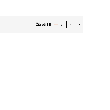
Žiūrėti:
1