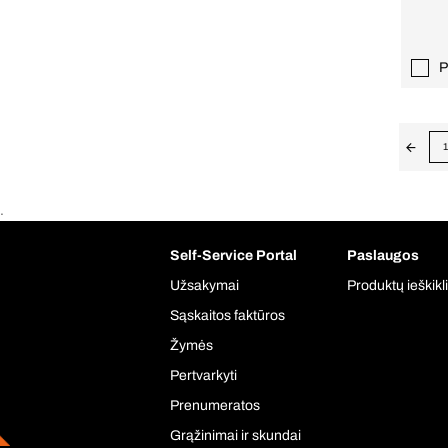
P
1
.
Self-Service Portal
Paslaugos
Užsakymai
Produktų ieškikl
Sąskaitos faktūros
Žymės
Pertvarkyti
Prenumeratos
Grąžinimai ir skundai