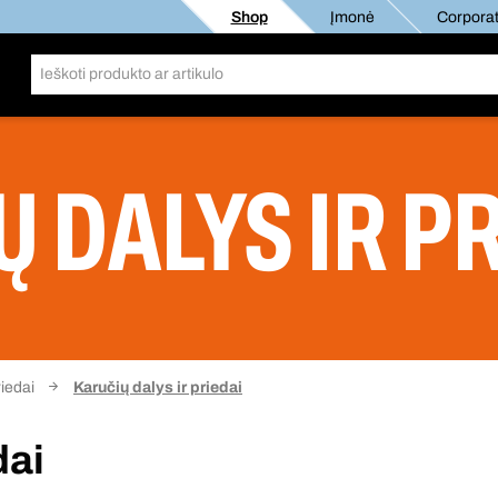
Shop
Įmonė
Corporat
 DALYS IR P
iedai
Karučių dalys ir priedai
dai