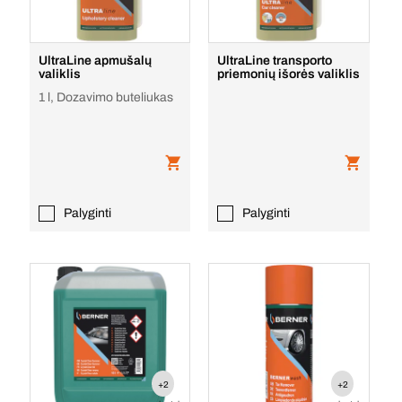
UltraLine apmušalų
UltraLine transporto
valiklis
priemonių išorės valiklis
1 l, Dozavimo buteliukas
Palyginti
Palyginti
+2
+2