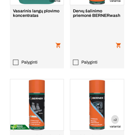
variantai
variantai
Vasarinis langų plovimo
Dervų šalinimo
koncentratas
priemonė BERNERwash
Palyginti
Palyginti
+2
variantai