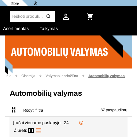
Shop
Asortimentas
Taikymas
AUTOMOBILIŲ VALYMAS
Filtras
indinis
Chemija
Valymas ir priežiūra
Automobilių valymas
Automobilių valymas
67 paspaudimų
Rodyti filtrą
Įrašai viename puslapyje
24
Žiūrėti: