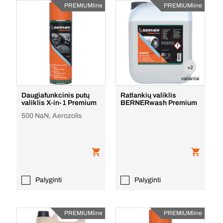
PREMIUMline
PREMIUMline
+2
variantai
Daugiafunkcinis putų
Ratlankių valiklis
valiklis X-in-1 Premium
BERNERwash Premium
500 NaN, Aerozolis
Palyginti
Palyginti
PREMIUMline
PREMIUMline