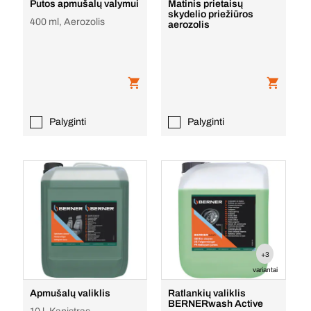
Putos apmušalų valymui
Matinis prietaisų
skydelio priežiūros
400 ml, Aerozolis
aerozolis
Palyginti
Palyginti
+3
variantai
Apmušalų valiklis
Ratlankių valiklis
BERNERwash Active