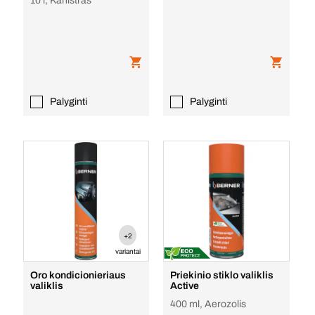
10 l, Kanistras
Palyginti
Palyginti
+2
variantai
Oro kondicionieriaus
Priekinio stiklo valiklis
valiklis
Active
400 ml, Aerozolis