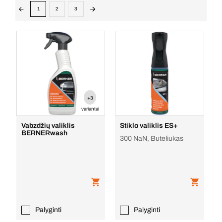
1
2
3
+3
variantai
Vabzdžių valiklis
Stiklo valiklis ES+
BERNERwash
300 NaN, Buteliukas
Palyginti
Palyginti