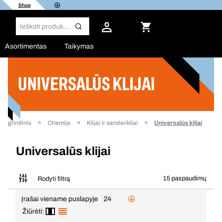
Shop
Asortimentas
Taikymas
UNIVERSALŪS KLIJAI
Filtras
Pagrindinis
Chemija
Klijai ir sandarikliai
Universalūs klijai
Universalūs klijai
15 paspaudimų
Rodyti filtrą
Įrašai viename puslapyje
24
Žiūrėti: