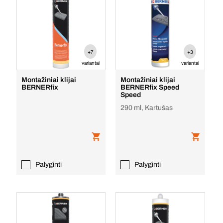
+7
+3
variantai
variantai
Montažiniai klijai
Montažiniai klijai
BERNERfix
BERNERfix Speed
Speed
290 ml, Kartušas
Palyginti
Palyginti