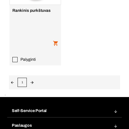
Rankinis purkštuvas
Palyginti
1
.
Self-Service Portal
Užsakymai
Paslaugos