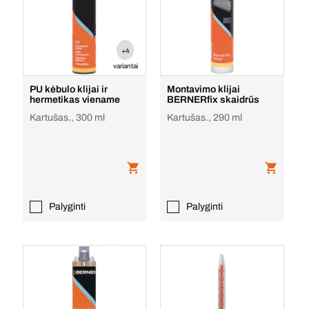
+4
variantai
PU kėbulo klijai ir
Montavimo klijai
hermetikas viename
BERNERfix skaidrūs
Kartušas., 300 ml
Kartušas., 290 ml
Palyginti
Palyginti