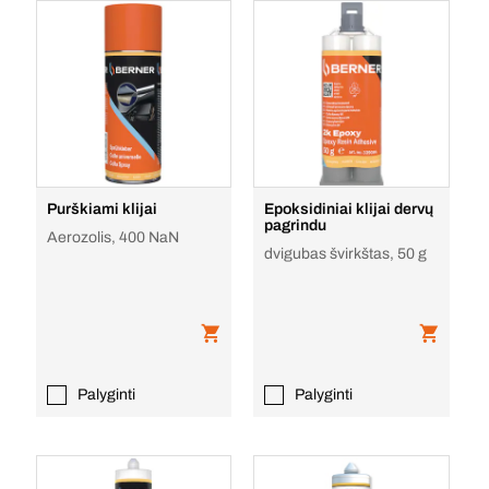
Purškiami klijai
Epoksidiniai klijai dervų
pagrindu
Aerozolis, 400 NaN
dvigubas švirkštas, 50 g
Palyginti
Palyginti