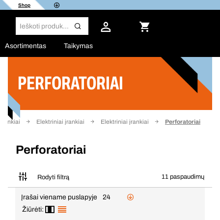
Shop
Asortimentas
Taikymas
PERFORATORIAI
Filtras
Įrankiai
Elektriniai įrankiai
Elektriniai įrankiai
Perforatoriai
Perforatoriai
11 paspaudimų
Rodyti filtrą
Įrašai viename puslapyje
24
Žiūrėti: