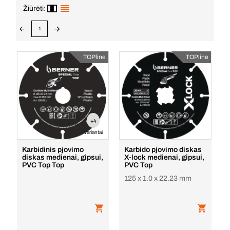
Žiūrėti:
1
TOPline
TOPline
+4
variantai
Karbidinis pjovimo
Karbido pjovimo diskas
diskas medienai, gipsui,
X-lock medienai, gipsui,
PVC Top Top
PVC Top
125 x 1.0 x 22.23 mm