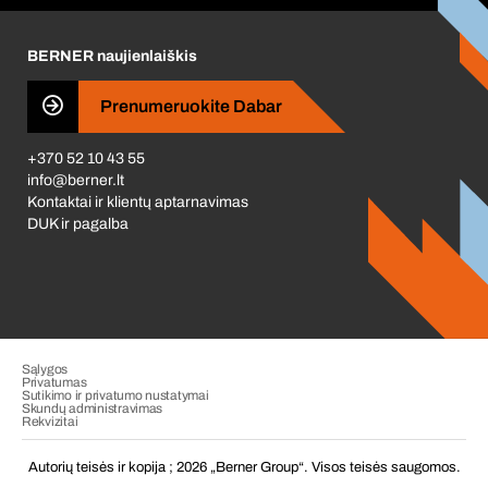
Karjera
BERNER naujienlaiškis
Business Conduct
Prenumeruokite Dabar
+370 52 10 43 55
info@berner.lt
Kontaktai ir klientų aptarnavimas
DUK ir pagalba
Sąlygos
Privatumas
Sutikimo ir privatumo nustatymai
Skundų administravimas
Rekvizitai
Autorių teisės ir kopija ; 2026 „Berner Group“. Visos teisės saugomos.