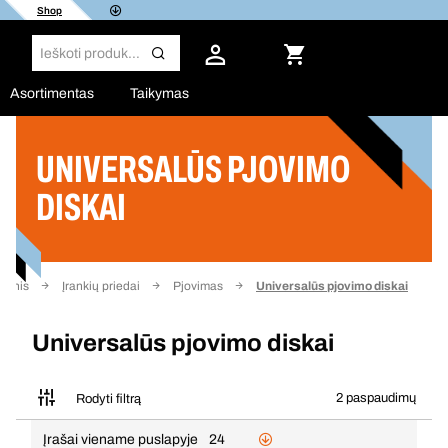
Shop
Asortimentas
Taikymas
UNIVERSALŪS PJOVIMO
Filtras
DISKAI
ndinis
Įrankių priedai
Pjovimas
Universalūs pjovimo diskai
Universalūs pjovimo diskai
2 paspaudimų
Rodyti filtrą
Įrašai viename puslapyje
24