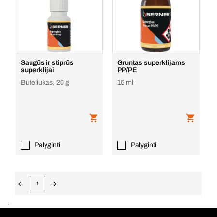
Saugūs ir stiprūs
Gruntas superklijams
superklijai
PP/PE
Buteliukas, 20 g
15 ml
Palyginti
Palyginti
1
.