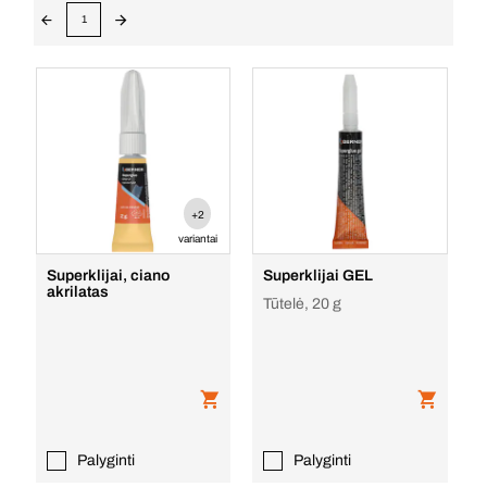
1
+2
variantai
Superklijai, ciano
Superklijai GEL
akrilatas
Tūtelė, 20 g
Palyginti
Palyginti