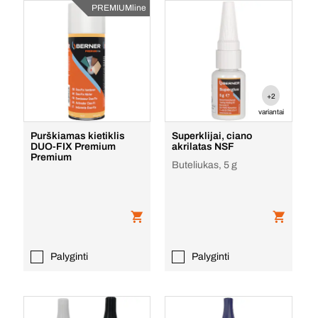
PREMIUMline
+2
variantai
Purškiamas kietiklis
Superklijai, ciano
DUO-FIX Premium
akrilatas NSF
Premium
Buteliukas, 5 g
Palyginti
Palyginti