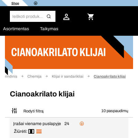
Shop
Asortimentas
Taikymas
CIANOAKRILATO KLIJAI
Filtras
agrindinis
Chemija
Klijai ir sandarikliai
Cianoakrilato klijai
Cianoakrilato klijai
10 paspaudimų
Rodyti filtrą
Įrašai viename puslapyje
24
Žiūrėti: