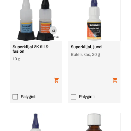
+2
variantai
Superklijai 2K fill &
Superklijai, juodi
fusion
Buteliukas, 20 g
10 g
Palyginti
Palyginti