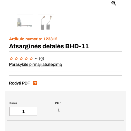
Artikulo numeris:
123312
Atsarginės detalės BHD-11
(0)
Parašykite pirmąjį atsiliepimą
Rodyti PDF
Kiekis
PU /
1