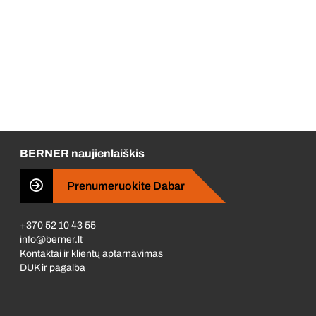
BERNER naujienlaiškis
Prenumeruokite Dabar
+370 52 10 43 55
info@berner.lt
Kontaktai ir klientų aptarnavimas
DUK ir pagalba