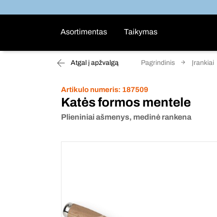
Asortimentas
Taikymas
Atgal į apžvalgą
Pagrindinis
Įrankiai
Artikulo numeris:
187509
Katės formos mentele
Plieniniai ašmenys, medinė rankena