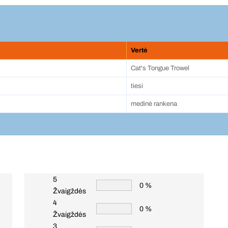
Vertė
Cat's Tongue Trowel
tiesi
medinė rankena
5
0 %
Žvaigždės
4
0 %
Žvaigždės
3