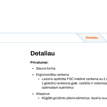
Detaliau
Detaliau
Privalumai:
Siaura forma
Ergonomiška rankena
Lazeriu apdirbta FSC medinė rankena su 2 an
1 geležinį rankenos gale, nykščio ir rodomoj
optimaliam suėmimui
Atsparus
Kūgiški grūdinto plieno ašmenys, lazeriu suv