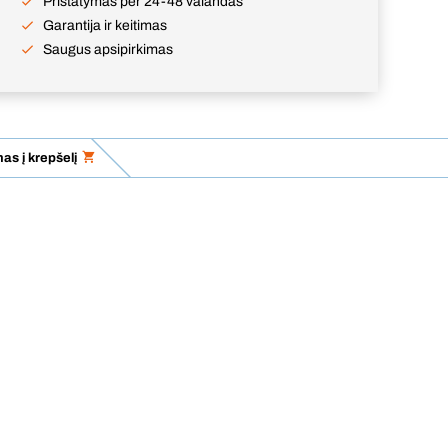
Pristatymas per 24-48 valandas
Garantija ir keitimas
Saugus apsipirkimas
as į krepšelį