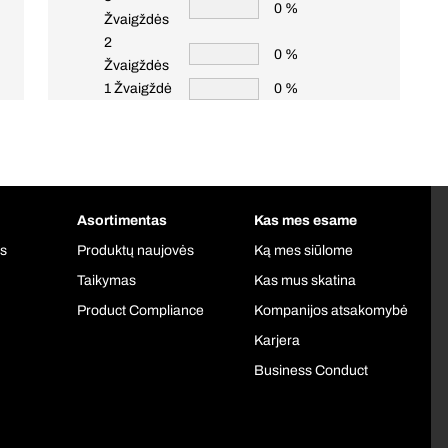
0 %
Žvaigždės
2
0 %
Žvaigždės
1 Žvaigždė
0 %
Asortimentas
Kas mes esame
is
Produktų naujovės
Ką mes siūlome
Taikymas
Kas mus skatina
Product Compliance
Kompanijos atsakomybė
Karjera
Business Conduct