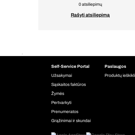
0 atsiliepimų
Rašyti atsiliepimą
.
Self-Service Portal
Paslaugos
Užsakymai
Produktų ieškikl
Sąskaitos faktūros
Žymės
Pertvarkyti
Prenumeratos
Grąžinimai ir skundai