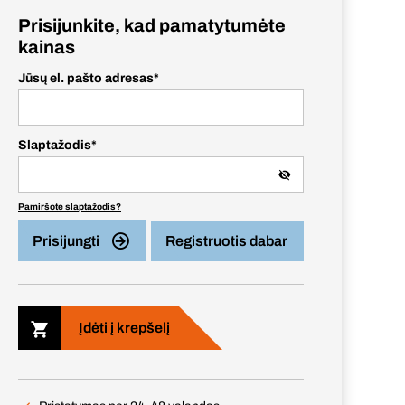
Prisijunkite, kad pamatytumėte
kainas
Jūsų el. pašto adresas
*
Slaptažodis
*
Pamiršote slaptažodis?
Prisijungti
Registruotis dabar
Įdėti į krepšelį