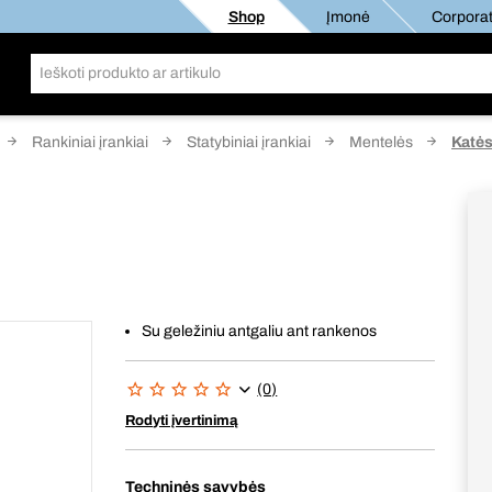
Shop
Įmonė
Corporat
Rankiniai įrankiai
Statybiniai įrankiai
Mentelės
Katės
Su geležiniu antgaliu ant rankenos
(0)
Rodyti įvertinimą
Techninės savybės