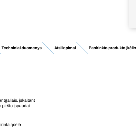
Techniniai duomenys
Atsiliepimai
Pasirinkto produkto įkėlim
tgaliais, įskaitant
o piršto įspaudai
irinta ąselė