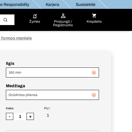
e Responsibility
Karjera
Susisiekite
Žymės
Prisijungti /
Krepšelis
Registruotis
 formos mentele
Ilgis
160 mm
Medžiaga
Grūdintas plienas
Kiekis
PU /
1
-
+