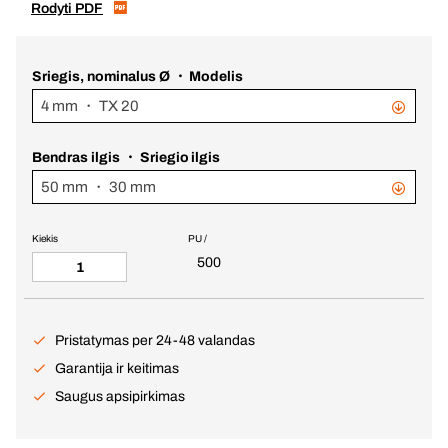
Rodyti PDF
Sriegis, nominalus Ø ・ Modelis
4 mm ・ TX 20
Bendras ilgis ・ Sriegio ilgis
50 mm ・ 30 mm
Kiekis
PU /
500
Pristatymas per 24-48 valandas
Garantija ir keitimas
Saugus apsipirkimas