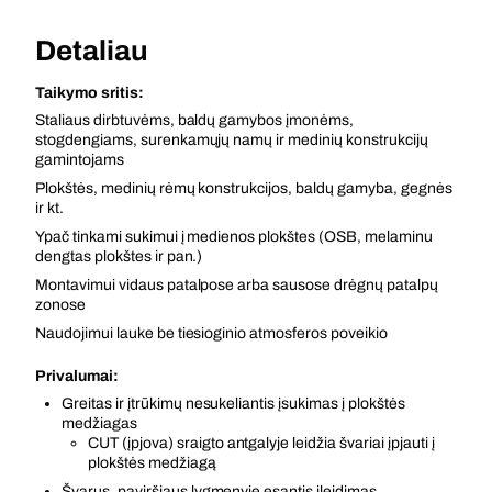
Detaliau
Taikymo sritis:
Staliaus dirbtuvėms, baldų gamybos įmonėms,
stogdengiams, surenkamųjų namų ir medinių konstrukcijų
gamintojams
Plokštės, medinių rėmų konstrukcijos, baldų gamyba, gegnės
ir kt.
Ypač tinkami sukimui į medienos plokštes (OSB, melaminu
dengtas plokštes ir pan.)
Montavimui vidaus patalpose arba sausose drėgnų patalpų
zonose
Naudojimui lauke be tiesioginio atmosferos poveikio
Privalumai:
Greitas ir įtrūkimų nesukeliantis įsukimas į plokštės
medžiagas
CUT (įpjova) sraigto antgalyje leidžia švariai įpjauti į
plokštės medžiagą
Švarus, paviršiaus lygmenyje esantis įleidimas