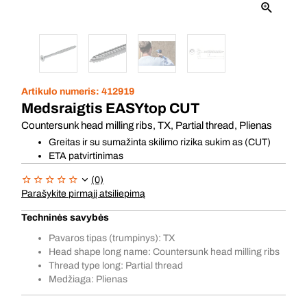
Artikulo numeris:
412919
Medsraigtis EASYtop CUT
Countersunk head milling ribs, TX, Partial thread, Plienas
Greitas ir su sumažinta skilimo rizika sukim as (CUT)
ETA patvirtinimas
(0)
Parašykite pirmąjį atsiliepimą
Techninės savybės
Pavaros tipas (trumpinys): TX
Head shape long name: Countersunk head milling ribs
Thread type long: Partial thread
Medžiaga: Plienas