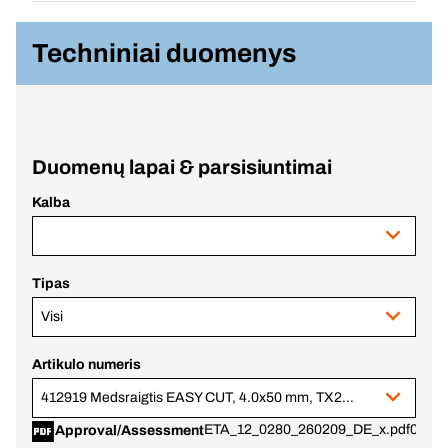
Techniniai duomenys
Duomenų lapai & parsisiuntimai
Kalba
Tipas
Visi
Artikulo numeris
412919 Medsraigtis EASY CUT, 4.0x50 mm, TX20, dalinis slėgis, cinkuotas plienas
ETA_12_0280_260209_DE_x.pdf
09.02
Approval/Assessment