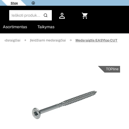
Shop
Asortimentas
Taikymas
Medsraigčiai
Įleidžiami medsraigčiai
Medsraigtis EASYtop CUT
TOPline