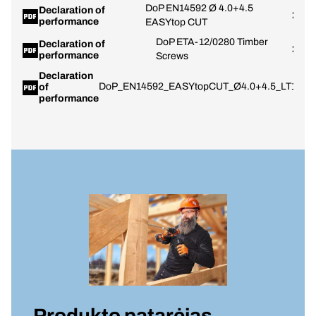
DoP EN14592 Ø 4.0+4.5
Declaration of
20.1
performance
EASYtop CUT
DoP ETA-12/0280 Timber
Declaration of
25.1
performance
Screws
Declaration
DoP_EN14592_EASYtopCUT_Ø4.0+4.5_LT
16.0
of
performance
Produkto patarėjas