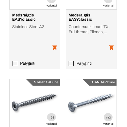
variantai
variantai
Medsraigtis
Medsraigtis
EASYclassic
EASYclassic
Stainless Steel A2
Countersunk head, TX,
Full thread, Plienas,
Aliuminis
Palyginti
Palyginti
STANDARDline
STANDARDline
+25
+43
variantai
variantai