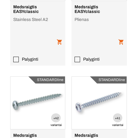
Medsraigtis
Medsraigtis
EASYclassic
EASYclassic
Stainless Steel A2
Plienas
Palyginti
Palyginti
STANDARDline
STANDARDline
+42
+41
variantai
variantai
Medsraigtis
Medsraigtis