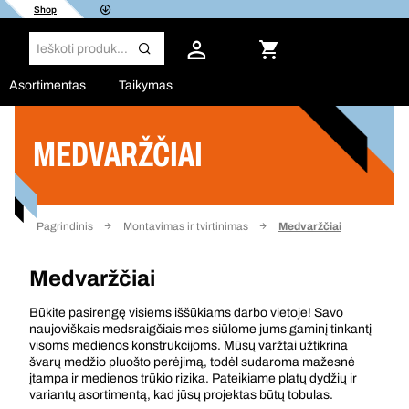
Shop
Asortimentas
Taikymas
MEDVARŽČIAI
Filtras
Pagrindinis
Montavimas ir tvirtinimas
Medvaržčiai
Medvaržčiai
Būkite pasirengę visiems iššūkiams darbo vietoje! Savo
naujoviškais medsraigčiais mes siūlome jums gaminį tinkantį
visoms medienos konstrukcijoms. Mūsų varžtai užtikrina
švarų medžio pluošto perėjimą, todėl sudaroma mažesnė
įtampa ir medienos trūkio rizika. Pateikiame platų dydžių ir
variantų asortimentą, kad jūsų projektas būtų tobulas.