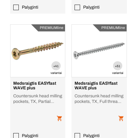
Palyginti
Palyginti
PREMIUMline
PREMIUMline
+41
+51
variantai
variantai
Medsraigtis EASYfast
Medsraigtis EASYfast
WAVE plus
WAVE plus
Countersunk head milling
Countersunk head milling
pockets, TX, Partial
pockets, TX, Full thread,
thread, Plienas, yellow
Plienas, kraštas
zinc plate
Palyginti
Palyginti