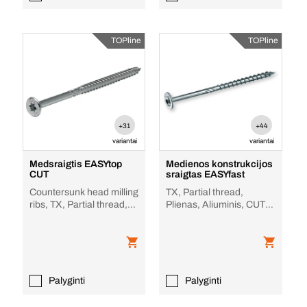
TOPline
TOPline
+31
+44
variantai
variantai
Medsraigtis EASYtop
Medienos konstrukcijos
CUT
sraigtas EASYfast
Countersunk head milling
TX, Partial thread,
ribs, TX, Partial thread,
Plienas, Aliuminis, CUT
Plienas
(įpjova)
Palyginti
Palyginti