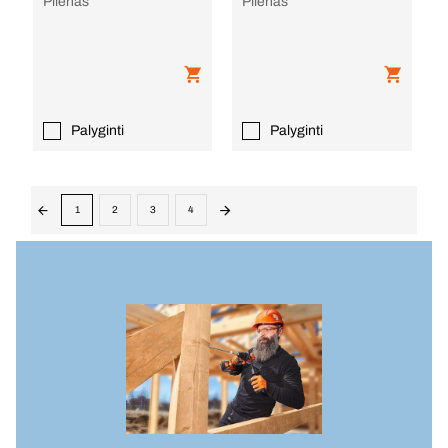
Plienas
Plienas
Palyginti
Palyginti
1
2
3
4