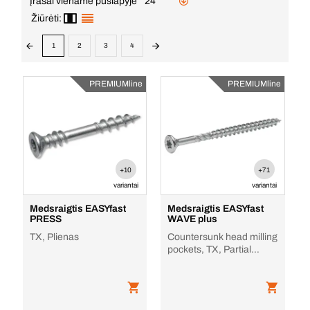
Įrašai viename puslapyje
24
Žiūrėti:
1
2
3
4
PREMIUMline
PREMIUMline
+10
+71
variantai
variantai
Medsraigtis EASYfast
Medsraigtis EASYfast
PRESS
WAVE plus
TX, Plienas
Countersunk head milling
pockets, TX, Partial
thread, Plienas, Cinkas,
kraštas