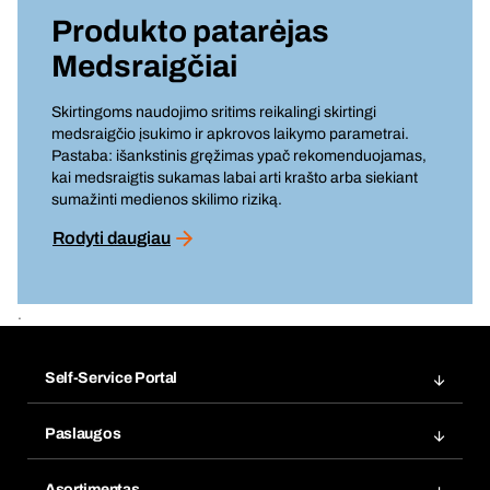
Produkto patarėjas
Medsraigčiai
Skirtingoms naudojimo sritims reikalingi skirtingi
medsraigčio įsukimo ir apkrovos laikymo parametrai.
Pastaba: išankstinis gręžimas ypač rekomenduojamas,
kai medsraigtis sukamas labai arti krašto arba siekiant
sumažinti medienos skilimo riziką.
Rodyti daugiau
.
Self-Service Portal
Užsakymai
Paslaugos
Sąskaitos faktūros
Produktų ieškiklis
Žymės
Asortimentas