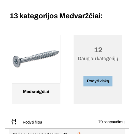
13 kategorijos
Medvaržčiai:
12
Daugiau kategorijų
Rodyti viską
Medsraigčiai
79 paspaudimų
Rodyti filtrą