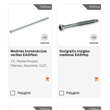
TOPline
TOPline
+37
+22
variantai
variantai
Medinės konstrukcijos
Savigręžis sraigtas
varžtas EASYfast
medienai EASYtop
TX, Partial thread,
Plienas, Aliuminis, CUT
(įpjova)
Palyginti
Palyginti
TOPline
TOPline