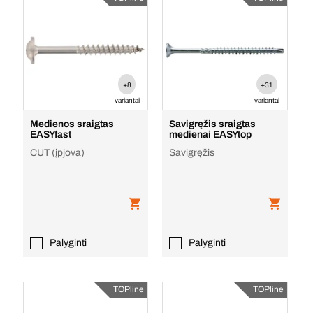
+8
+31
variantai
variantai
Medienos sraigtas
Savigręžis sraigtas
EASYfast
medienai EASYtop
CUT (įpjova)
Savigręžis
Palyginti
Palyginti
TOPline
TOPline