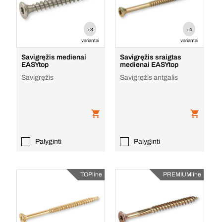
+3
+4
variantai
variantai
Savigręžis medienai
Savigręžis sraigtas
EASYtop
medienai EASYtop
Savigręžis
Savigręžis antgalis
Palyginti
Palyginti
TOPline
PREMIUMline