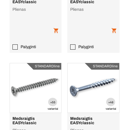
EASYclassic
EASYclassic
Plienas
Plienas
Palyginti
Palyginti
STANDARDline
STANDARDline
+55
+48
variantai
variantai
Medsraigtis
Medsraigtis
EASYclassic
EASYclassic