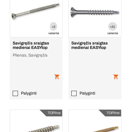
+2
+31
variantai
variantai
Savigręžis sraigtas
Savigręžis sraigtas
medienai EASYtop
medienai EASYtop
Plienas, Savigręžis
Palyginti
Palyginti
TOPline
TOPline