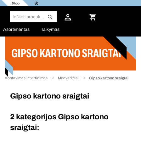
Shop
Asortimentas
Taikymas
GIPSO KARTONO SRAIGTAI
Filtras
Montavimas ir tvirtinimas
Medvaržčiai
Gipso kartono sraigtai
Gipso kartono sraigtai
2 kategorijos
Gipso kartono
sraigtai: