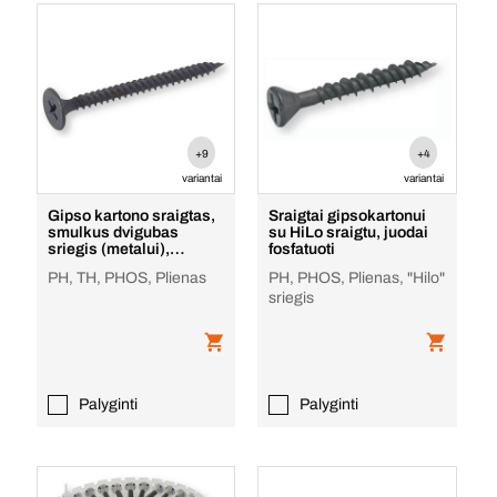
+9
+4
variantai
variantai
Gipso kartono sraigtas,
Sraigtai gipsokartonui
smulkus dvigubas
su HiLo sraigtu, juodai
sriegis (metalui),
fosfatuoti
padengtas juodu fosf
PH, TH, PHOS, Plienas
PH, PHOS, Plienas, "Hilo"
sriegis
Palyginti
Palyginti