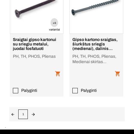
+4
variantai
Sraigtai gipso kartonui
Gipso kartono sraigtas,
su sriegiu metalui,
šiurkštus sriegis
juodai fosfatuoti
(medienai), dalinis
sriegis, padengtas
PH, TH, PHOS, Plienas
PH, TH, PHOS, Plienas,
Medienai skirtas
šiurkštus sriegis
Palyginti
Palyginti
1
.