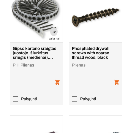
+2
variantai
Gipso kartono sraigtas
Phosphated drywall
juostoje, šiurkštus
screws with coarse
sriegis (medienai),
thread wood, black
padengtas juodu f
PH, Plienas
Plienas
Palyginti
Palyginti