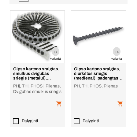
+7
+6
variantai
variantai
Gipso kartono sraigtas,
Gipso kartono sraigtas,
smulkus dvigubas
šiurkštus sriegis
sriegis (metalui),
(medienai), padengtas
padengtas juodu fosf
juodu fosfatu
PH|, TH|, PHOS|, Plienas,
PH, TH, PHOS, Plienas
Dvigubas smulkus sriegis
Palyginti
Palyginti