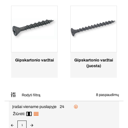
Gipskartonio varžtai
Gipskartonio varžtai
(juosta)
8 paspaudimų
Rodyti filtrą
Įrašai viename puslapyje
24
Žiūrėti:
1