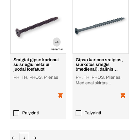
+4
variantai
Sraigtai gipso kartonui
Gipso kartono sraigtas,
su sriegiu metalui,
šiurkštus sriegis
juodai fosfatuoti
(medienai), dalinis
sriegis, padengtas
PH, TH, PHOS, Plienas
PH, TH, PHOS, Plienas,
Medienai skirtas
šiurkštus sriegis
Palyginti
Palyginti
1