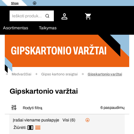
Shop
Asortimentas
Taikymas
GIPSKARTONIO VARŽTAI
Filtras
as
Medvaržčiai
Gipso kartono sraigtai
Gipskartonio varžtai
Gipskartonio varžtai
6 paspaudimų
Rodyti filtrą
Įrašai viename puslapyje
Visi (6)
Žiūrėti: