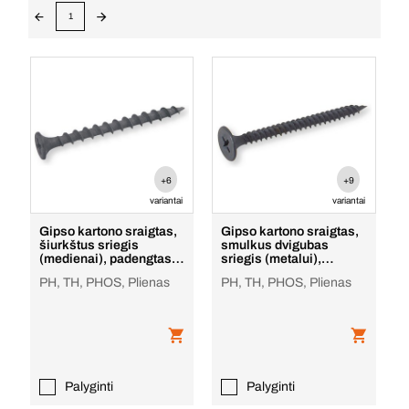
1
+6
+9
variantai
variantai
Gipso kartono sraigtas,
Gipso kartono sraigtas,
šiurkštus sriegis
smulkus dvigubas
(medienai), padengtas
sriegis (metalui),
juodu fosfatu
padengtas juodu fosf
PH, TH, PHOS, Plienas
PH, TH, PHOS, Plienas
Palyginti
Palyginti