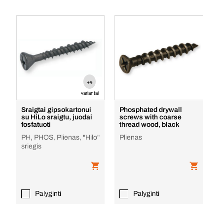
+4
variantai
Sraigtai gipsokartonui
Phosphated drywall
su HiLo sraigtu, juodai
screws with coarse
fosfatuoti
thread wood, black
PH, PHOS, Plienas, "Hilo"
Plienas
sriegis
Palyginti
Palyginti