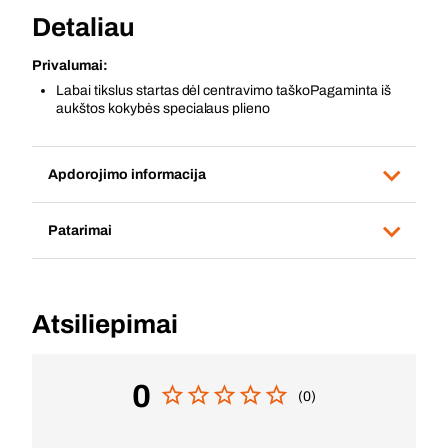
Detaliau
Privalumai:
Labai tikslus startas dėl centravimo taškoPagaminta iš
aukštos kokybės specialaus plieno
Apdorojimo informacija
Patarimai
Atsiliepimai
0
(0)