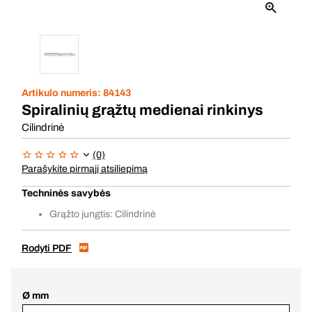
Artikulo numeris:
84143
Spiralinių grąžtų medienai rinkinys
Cilindrinė
(0)
Parašykite pirmąjį atsiliepimą
Techninės savybės
Grąžto jungtis: Cilindrinė
Rodyti PDF
Ø mm