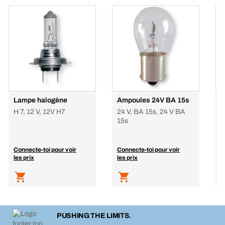
Lampe halogène
Ampoules 24V BA 15s
A
H 7, 12 V, 12V H7
24 V, BA 15s, 24 V BA
2
15s
Connecte-toi pour voir
Connecte-toi pour voir
C
les prix
les prix
l
PUSHING THE LIMITS.