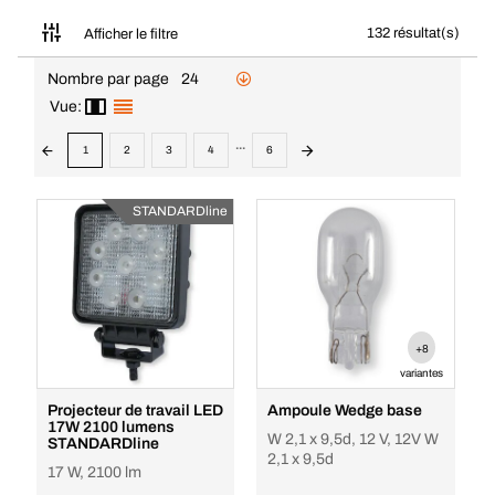
132 résultat(s)
Afficher le filtre
Nombre par page
24
Vue:
...
1
2
3
4
6
STANDARDline
+8
variantes
Projecteur de travail LED
Ampoule Wedge base
17W 2100 lumens
W 2,1 x 9,5d, 12 V, 12V W
STANDARDline
2,1 x 9,5d
17 W, 2100 lm