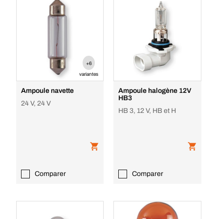
+6
variantes
Ampoule navette
Ampoule halogène 12V
HB3
24 V, 24 V
HB 3, 12 V, HB et H
Comparer
Comparer