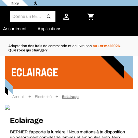
Shop
Assortiment
Applications
Adaptation des frais de commande et de livraison
au 1er mai 2026
.
Qu’est-ce qui change ?
Filtre
ECLAIRAGE
Accueil
Electricité
Eclairage
Eclairage
BERNER t'apporte la lumière ! Nous mettons à ta disposition
un assortiment complet de lampes et ampoules auto, feux