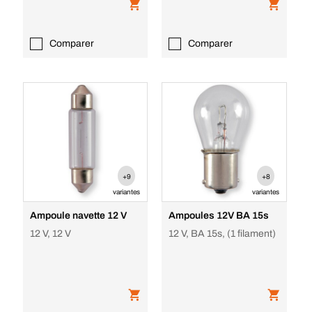
Comparer
Comparer
+9
+8
variantes
variantes
Ampoule navette 12 V
Ampoules 12V BA 15s
12 V, 12 V
12 V, BA 15s, (1 filament)