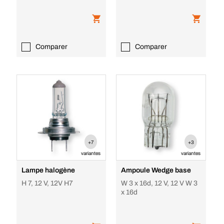
Comparer
Comparer
+7
+3
variantes
variantes
Lampe halogène
Ampoule Wedge base
H 7, 12 V, 12V H7
W 3 x 16d, 12 V, 12 V W 3
x 16d