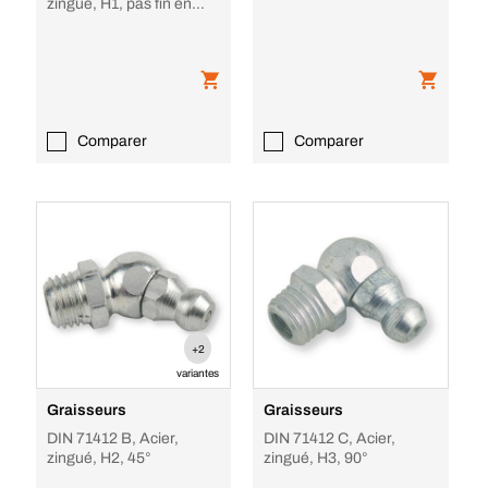
zingué, H1, pas fin en
pouce
Comparer
Comparer
+2
variantes
Graisseurs
Graisseurs
DIN 71412 B, Acier,
DIN 71412 C, Acier,
zingué, H2, 45°
zingué, H3, 90°