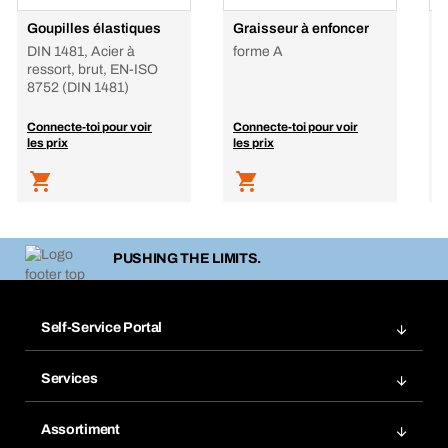
Goupilles élastiques
Graisseur à enfoncer
G
DIN 1481, Acier à
forme A
D
ressort, brut, EN-ISO
z
8752 (DIN 1481)
p
Connecte-toi pour voir
Connecte-toi pour voir
C
les prix
les prix
l
PUSHING THE LIMITS.
Self-Service Portal
Commandes
Services
Factures
Système de rayonnage BERA Modul
Listes de commande
Assortiment
BERA SMARTScan