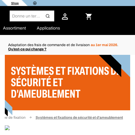
Shop
Assortiment
Applications
Adaptation des frais de commande et de livraison
au 1er mai 2026
.
Qu’est-ce qui change ?
Filtre
SYSTÈMES ET FIXATIONS DE
SÉCURITÉ ET
D'AMEUBLEMENT
ique de fixation
Systèmes et fixations de sécurité et d'ameublement