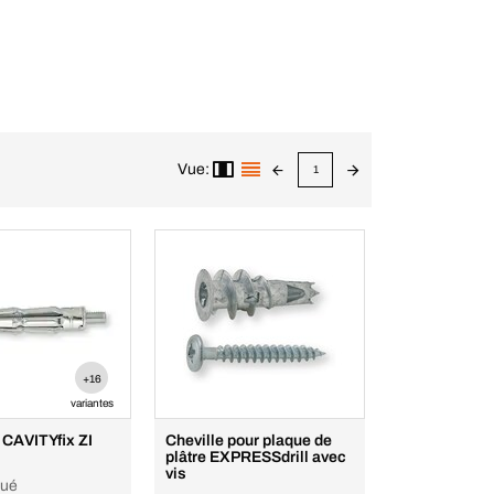
Vue:
1
+16
variantes
 CAVITYfix ZI
Cheville pour plaque de
plâtre EXPRESSdrill avec
vis
gué