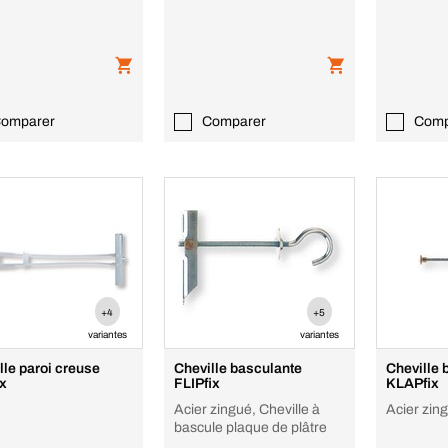
omparer
Comparer
Comp
+4
+5
variantes
variantes
lle paroi creuse
Cheville basculante
Cheville 
x
FLIPfix
KLAPfix
Acier zingué, Cheville à
Acier zin
bascule plaque de plâtre