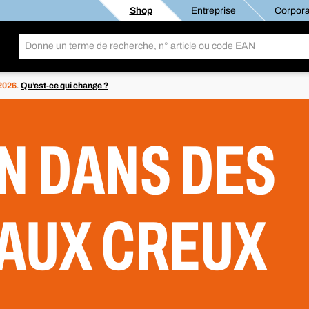
Shop
Entreprise
Corpora
 2026
.
Qu’est-ce qui change ?
N DANS DES
AUX CREUX