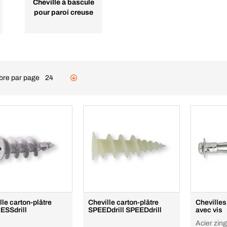
Cheville à bascule
pour paroi creuse
re par page
24
lle carton-plâtre
Cheville carton-plâtre
Chevilles
SSdrill
SPEEDdrill SPEEDdrill
avec vis
Acier zin