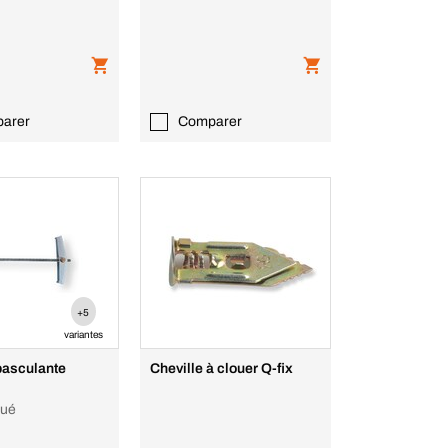
arer
Comparer
+5
variantes
basculante
Cheville à clouer Q-fix
gué