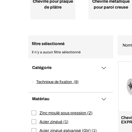
Cheville pour plaque
Cheville métallique
de plâtre
pour paroi creuse
filtre sélectionné
Nomb
Il n’y a aucun filtre sélectionné
Catégorie
Technique de fixation
8
Matériau
Zinc moulé sous pression
2
Chevi
Acier zingué
1
EXPRE
Acier zingué galvanisé (GV)
1