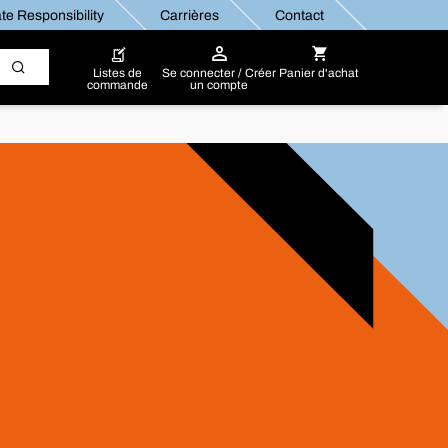
te Responsibility
Carrières
Contact
Listes de
Se connecter / Créer
Panier d'achat
commande
un compte