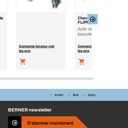
de
Cheville basculante
FLIPfix
Acier zingué, Cheville à
bascule plaque de plâtre
Connecte-toi pour voir
Connecte-toi pour voir
les prix
les prix
smart
fast
easy
BERNER newsletter
S'abonner maintenant