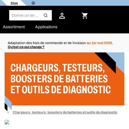
Shop
Assortiment
Applications
Adaptation des frais de commande et de livraison
au 1er mai 2026
.
Qu’est-ce qui change ?
Filtre
CHARGEURS, TESTEURS,
BOOSTERS DE BATTERIES
ET OUTILS DE DIAGNOSTIC
els
Chargeurs, testeurs, boosters de batteries et outils de diagnostic