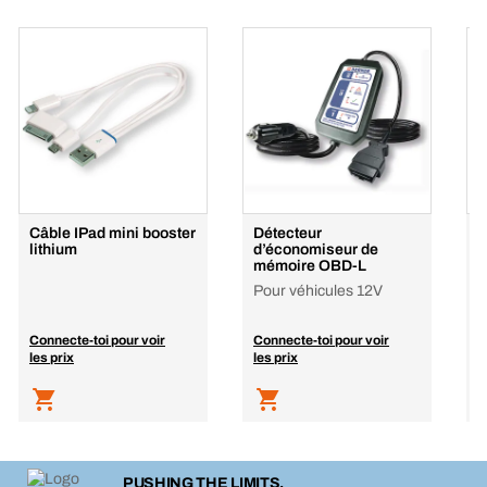
Câble IPad mini booster
Détecteur
P
lithium
d’économiseur de
b
mémoire OBD-L
Pour véhicules 12V
Connecte-toi pour voir
Connecte-toi pour voir
C
les prix
les prix
l
PUSHING THE LIMITS.