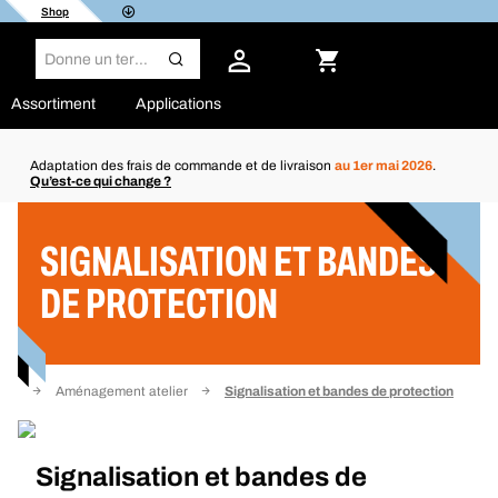
Shop
Assortiment
Applications
Adaptation des frais de commande et de livraison
au 1er mai 2026
.
Qu’est-ce qui change ?
Filtre
SIGNALISATION ET BANDES
DE PROTECTION
eil
Aménagement atelier
Signalisation et bandes de protection
Signalisation et bandes de