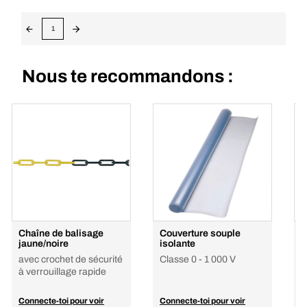
1
Nous te recommandons :
Chaîne de balisage
Couverture souple
P
jaune/noire
isolante
s
avec crochet de sécurité
Classe 0 - 1 000 V
à verrouillage rapide
Connecte-toi pour voir
Connecte-toi pour voir
C