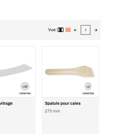
Vue:
1
+36
+2
variantes
variantes
vitrage
Spatule pour cales
275 mm