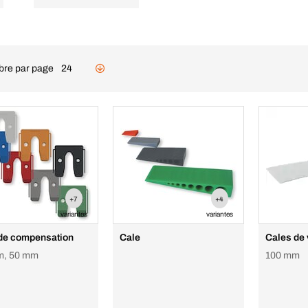
re par page
24
+7
+4
variantes
variantes
de compensation
Cale
Cales de 
m, 50 mm
100 mm