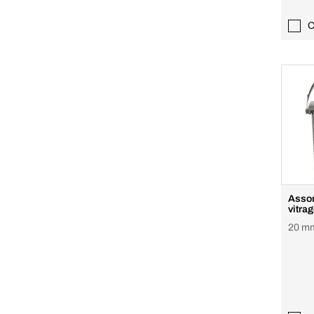
C
Assor
vitra
20 m