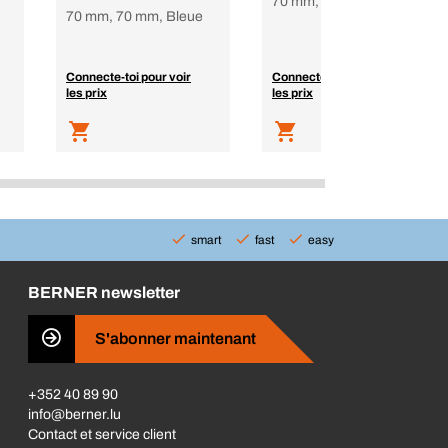
70 mm, 70 mm, orange
70 mm, 70 mm, Bleue
Connecte-toi pour voir
Connecte-toi pour voir
les prix
les prix
smart
fast
easy
BERNER newsletter
S'abonner maintenant
+352 40 89 90
info@berner.lu
Contact et service client