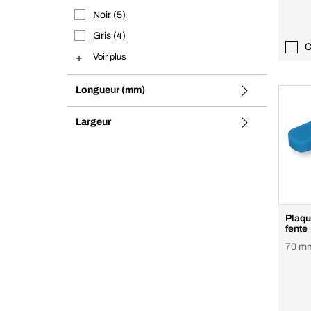
Noir
5
Gris
4
C
Voir plus
Longueur (mm)
Largeur
Plaqu
fente
70 mm